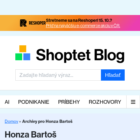
Stretneme sa na Reshoperi 15. 10.?
Príď na najväčšiu e-commerce akciu v ČR.
Hľadať
AI
PODNIKANIE
PRÍBEHY
ROZHOVORY
Domov
»
Archívy pro Honza Bartoš
Honza Bartoš