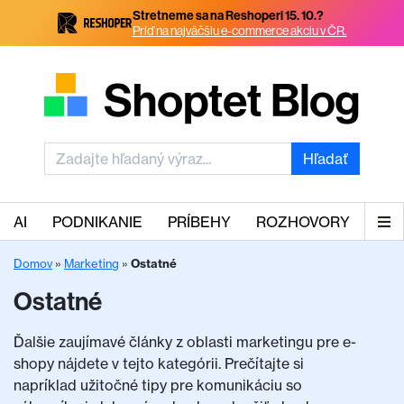
Stretneme sa na Reshoperi 15. 10.?
Príď na najväčšiu e-commerce akciu v ČR.
Hľadať
AI
PODNIKANIE
PRÍBEHY
ROZHOVORY
Domov
»
Marketing
»
Ostatné
Ostatné
Ďalšie zaujímavé články z oblasti marketingu pre e-
shopy nájdete v tejto kategórii. Prečítajte si
napríklad užitočné tipy pre komunikáciu so