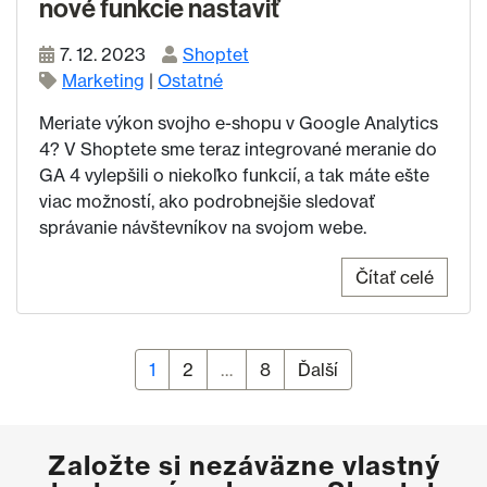
nové funkcie nastaviť
7. 12. 2023
Shoptet
Marketing
|
Ostatné
Meriate výkon svojho e-shopu v Google Analytics
4? V Shoptete sme teraz integrované meranie do
GA 4 vylepšili o niekoľko funkcií, a tak máte ešte
viac možností, ako podrobnejšie sledovať
správanie návštevníkov na svojom webe.
Čítať celé
Stránka
1
Stránka
2
…
Stránka
8
Ďalší
Stránkovanie príspevkov
Založte si nezáväzne vlastný