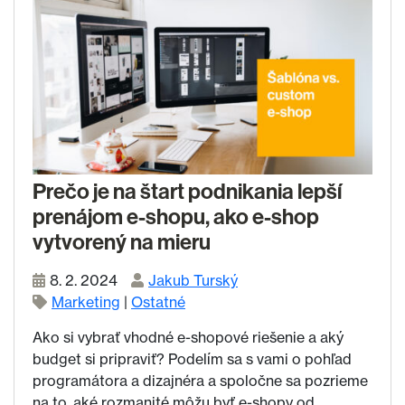
Prečo je na štart podnikania lepší
prenájom e-shopu, ako e-shop
vytvorený na mieru
8. 2. 2024
Jakub Turský
Marketing
|
Ostatné
Ako si vybrať vhodné e-shopové riešenie a aký
budget si pripraviť? Podelím sa s vami o pohľad
programátora a dizajnéra a spoločne sa pozrieme
na to, aké rozmanité môžu byť e-shopy od