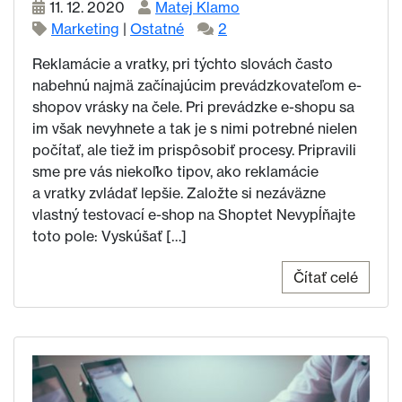
11. 12. 2020
Matej Klamo
Marketing
|
Ostatné
2
Reklamácie a vratky, pri týchto slovách často
nabehnú najmä začínajúcim prevádzkovateľom e-
shopov vrásky na čele. Pri prevádzke e-shopu sa
im však nevyhnete a tak je s nimi potrebné nielen
počítať, ale tiež im prispôsobiť procesy. Pripravili
sme pre vás niekoľko tipov, ako reklamácie
a vratky zvládať lepšie. Založte si nezáväzne
vlastný testovací e-shop na Shoptet Nevypĺňajte
toto pole: Vyskúšať […]
Čítať celé