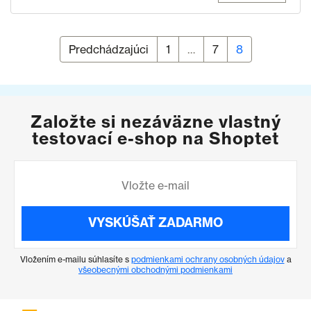
Predchádzajúci
Stránka
1
…
Stránka
7
Stránka
8
Stránkovanie príspevkov
Založte si nezáväzne vlastný
testovací e-shop na Shoptet
VYSKÚŠAŤ ZADARMO
Vložením e-mailu súhlasíte s
podmienkami ochrany osobných údajov
a
všeobecnými obchodnými podmienkami