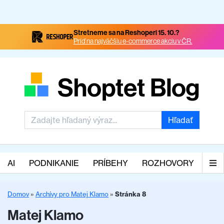
Stretneme sa na Reshoperi 15. 10.?
Príď na najväčšiu e-commerce akciu v ČR.
Hľadať
AI
PODNIKANIE
PRÍBEHY
ROZHOVORY
Domov
»
Archívy pro Matej Klamo
»
Stránka 8
Matej Klamo