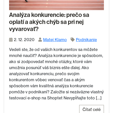
Analýza konkurencie: prečo sa
oplatí a akých chýb sa pri nej
vyvarovať?
2. 12. 2020
Matej Klamo
Podnikanie
Vedeli ste, že od vašich konkurentov sa môžete
mnohé naučiť? Analýza konkurencie je spôsobom,
ako si zodpovedať mnohé otázky, ktoré vám
umožnia posunúť váš biznis ešte ďalej. Ako
analyzovať konkurenciu, prečo svojim
konkurentom vôbec venovať čas a akým
spôsobom vám kvalitná analýza konkurencie
pomôže v podnikaní? Založte si nezáväzne vlastný
testovací e-shop na Shoptet Nevypĺňajte toto […]
Čítať celé