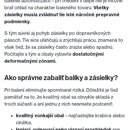
balenie automatizácii – pri triedení v depe nie je možné
brať ohľad na charakter baleného tovaru.
Všetky
zásielky musia zvládnuť tie isté náročné prepravné
podmienky.
S tým súvisí aj pohyb zásielky po dopravníkových
pásoch. Tie síce uľahčujú a zrýchľujú prácu, znamená to
však tiež, že sa zásielky často zrazia alebo spadnú.
Počítajte s tým a obaly vybavte
dostatočnými
deformačnými zónami.
Ako správne zabaliť balíky a zásielky?
Pri balení eliminujte spomínané riziká. Dôležité je tiež
pamätať na to, že kvalitný obal sa obvykle skladá z
troch súčastí a ani jednu z nich nesmiete podceniť:
kvalitný vonkajší obal
– najčastejšie krabica alebo
obálka,
lepiaci, ovinovací nebo viazací prostriedok
pre