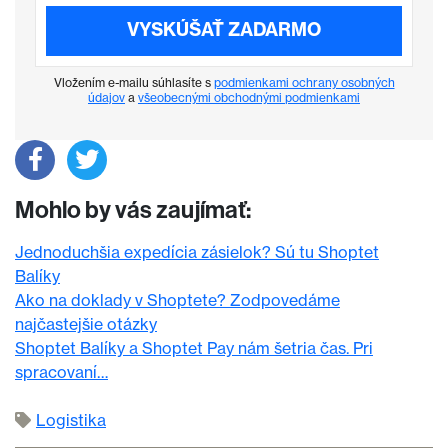
VYSKÚŠAŤ ZADARMO
Vložením e-mailu súhlasíte s
podmienkami ochrany osobných
údajov
a
všeobecnými obchodnými podmienkami
Mohlo by vás zaujímať:
Jednoduchšia expedícia zásielok? Sú tu Shoptet
Balíky
Ako na doklady v Shoptete? Zodpovedáme
najčastejšie otázky
Shoptet Balíky a Shoptet Pay nám šetria čas. Pri
spracovaní…
Logistika