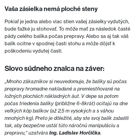
Vaša zásielka nemá ploché steny
Pokiaľ je jedna alebo viac stien vašej zásielky vydutých,
bude ťažké ju stohovať. To môže mať za následok časté
pády celého balíka počas prepravy. Alebo sa aj tak váš
balík ocitne v spodnej časti stohu a môže dôjsť k
poškodeniu vydutej časti.
Slovo súdneho znalca na záver:
„Mnoho zákazníkov si neuvedomuje, že balíky sú počas
prepravy hromadne nakladané a premiestňované na
ložných plochách nákladných áut. V depe sa potom
počas triedenia balíky (približne 6-8krát) ocitajú na dne
veľkých kôp balíkov (až 2,5 m vysokých a s váhou
mnohých kg). Preto je dôležité, aby ste svoj balík zabalili
tak, aby bezpečne ustál túto náročnú manipuláciu a
prepravu,“ uzatvára
Ing. Ladislav Horčička
.