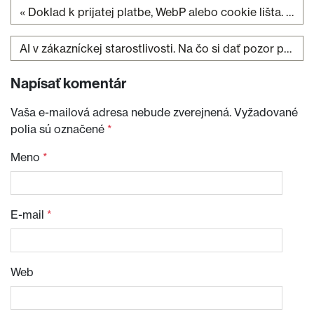
«
Doklad k prijatej platbe, WebP alebo cookie lišta. Prehľad Shoptet noviniek za prvý polrok 2024
Navigácia v článku
AI v zákazníckej starostlivosti. Na čo si dať pozor pri použití umelej inteligencie
Napísať komentár
Vaša e-mailová adresa nebude zverejnená.
Vyžadované
polia sú označené
*
Meno
*
E-mail
*
Web