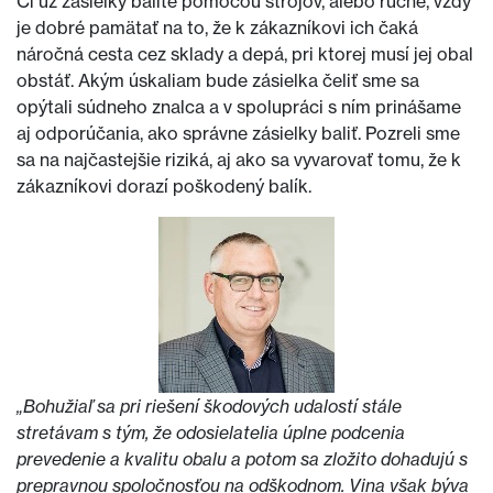
Či už zásielky balíte pomocou strojov, alebo ručne, vždy
je dobré pamätať na to, že k zákazníkovi ich čaká
náročná cesta cez sklady a depá, pri ktorej musí jej obal
obstáť. Akým úskaliam bude zásielka čeliť sme sa
opýtali súdneho znalca a v spolupráci s ním prinášame
aj odporúčania, ako správne zásielky baliť. Pozreli sme
sa na najčastejšie riziká, aj ako sa vyvarovať tomu, že k
zákazníkovi dorazí poškodený balík.
„Bohužiaľ sa pri riešení škodových udalostí stále
stretávam s tým, že odosielatelia úplne podcenia
prevedenie a kvalitu obalu a potom sa zložito dohadujú s
prepravnou spoločnosťou na odškodnom. Vina však býva