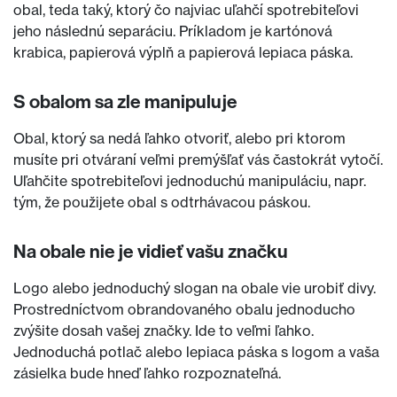
obal, teda taký, ktorý čo najviac uľahčí spotrebiteľovi
jeho následnú separáciu. Príkladom je kartónová
krabica, papierová výplň a papierová lepiaca páska.
S obalom sa zle manipuluje
Obal, ktorý sa nedá ľahko otvoriť, alebo pri ktorom
musíte pri otváraní veľmi premýšľať vás častokrát vytočí.
Uľahčite spotrebiteľovi jednoduchú manipuláciu, napr.
tým, že použijete obal s odtrhávacou páskou.
Na obale nie je vidieť vašu značku
Logo alebo jednoduchý slogan na obale vie urobiť divy.
Prostredníctvom obrandovaného obalu jednoducho
zvýšite dosah vašej značky. Ide to veľmi ľahko.
Jednoduchá potlač alebo lepiaca páska s logom a vaša
zásielka bude hneď ľahko rozpoznateľná.