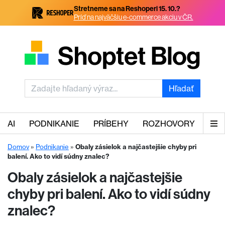
Stretneme sa na Reshoperi 15. 10.?
Príď na najväčšiu e-commerce akciu v ČR.
Hľadať
AI
PODNIKANIE
PRÍBEHY
ROZHOVORY
Domov
»
Podnikanie
»
Obaly zásielok a najčastejšie chyby pri
balení. Ako to vidí súdny znalec?
Obaly zásielok a najčastejšie
chyby pri balení. Ako to vidí súdny
znalec?