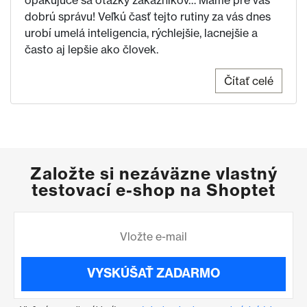
opakujúce sa otázky zákazníkov… Máme pre vás
dobrú správu! Veľkú časť tejto rutiny za vás dnes
urobí umelá inteligencia, rýchlejšie, lacnejšie a
často aj lepšie ako človek.
Čítať celé
Založte si nezáväzne vlastný
testovací e-shop na Shoptet
VYSKÚŠAŤ ZADARMO