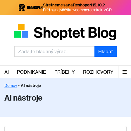
Stretneme sa na Reshoperi 15. 10.?
Príď na najväčšiu e-commerce akciu v ČR.
Hľadať
AI
PODNIKANIE
PRÍBEHY
ROZHOVORY
Domov
»
AI nástroje
AI nástroje