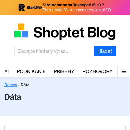
Stretneme sa na Reshoperi 15. 10.?
Príď na najväčšiu e-commerce akciu v ČR.
Hľadať
AI
PODNIKANIE
PRÍBEHY
ROZHOVORY
Domov
»
Dáta
Dáta