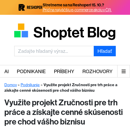
Stretneme sa na Reshoperi 15. 10.?
Príď na najväčšiu e-commerce akciu v ČR.
Hľadať
AI
PODNIKANIE
PRÍBEHY
ROZHOVORY
Domov
»
Podnikanie
»
Využite projekt Zručnosti pre trh práce a
získajte cenné skúsenosti pre chod vášho biznisu
Využite projekt Zručnosti pre trh
práce a získajte cenné skúsenosti
pre chod vášho biznisu