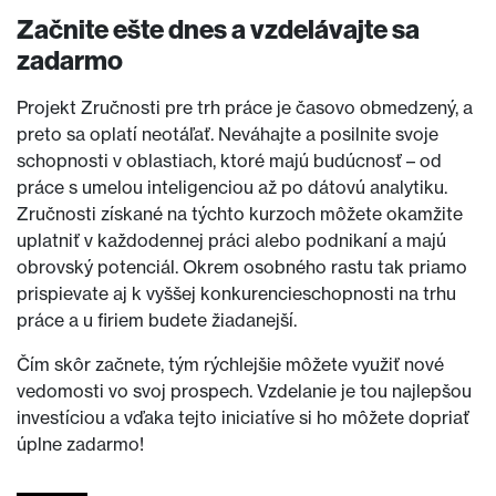
Začnite ešte dnes a vzdelávajte sa
zadarmo
Projekt Zručnosti pre trh práce je časovo obmedzený, a
preto sa oplatí neotáľať. Neváhajte a posilnite svoje
schopnosti v oblastiach, ktoré majú budúcnosť – od
práce s umelou inteligenciou až po dátovú analytiku.
Zručnosti získané na týchto kurzoch môžete okamžite
uplatniť v každodennej práci alebo podnikaní a majú
obrovský potenciál. Okrem osobného rastu tak priamo
prispievate aj k vyššej konkurencieschopnosti na trhu
práce a u firiem budete žiadanejší.
Čím skôr začnete, tým rýchlejšie môžete využiť nové
vedomosti vo svoj prospech. Vzdelanie je tou najlepšou
investíciou a vďaka tejto iniciatíve si ho môžete dopriať
úplne zadarmo!