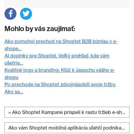
Mohlo by vás zaujímať:
Ako pomohol prechod na Shoptet B2B biznisu v e-
shope…
AI doplnky pre Shoptet. Veľký prehľad, kde vám
ušetria…
Kvalitné logo a branding: Kľúč k úspechu vášho e-
shopu
Po prechode na Shoptet zdvojnásobili svoje tržby.
Ako sa…
«
Ako Shoptet Kampane prispeli k rastu tržieb e-shopu vikio.cz a pomohli zefektívniť jeho marketing
Navigácia v článku
Ako vám Shoptet mobilná aplikácia uľahčí podnikanie?