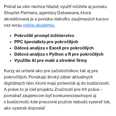
Pokiaľ sa vám nechce hľadať, využiť môžete aj ponuku
Shoptet Partnera, agentúry Dataswans, ktorá
akreditovaná je a ponúka niekoľko zaujímavých kurzov
cez svoju
online akadémiu
.
Pokročilé prompt inžinierstvo
PPC špecialista pre pokročilých
Dátová analýza v Exceli pre pokročilých
Dátová analýza v Python a R pre pokročilých
Využitie AI pre malé a stredné firmy
Kurzy sú určené ako pre začiatočníkov, tak aj pre
pokročilých. Ponúkajú široký záber aktuálnych
digitálnych tém, ktoré majú potenciál aj do budúcnosti.
A práve to je cieľ projektu Zručnosti pre trh práce –
pomáhať záujemcom byť konkurencieschopní aj
v budúcnosti, kde pracovné pozície nebudú vyzerať tak,
ako vyzerali doposiaľ.