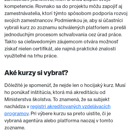
kompetencie. Rovnako sa do projektu môžu zapojiť aj
zamestnávatelia, ktorí týmto spôsobom podporia rozvoj
svojich zamestnancov. Podmienkou je, aby si účastníci
vybrali kurz zo zoznamu schválených platforiem a prešli
jednoduchým procesom schvaľovania cez úrad práce.
Takto sa cieľavedomým záujemcom otvára možnosť
získať nielen certifikát, ale najmä praktické znalosti
využiteľné na trhu práce.
Aké kurzy si vybrať?
Dôležité je spomenúť, že nejde len o hocijaký kurz. Musí
ho ponúkať inštitúcia, ktorá má akreditáciu od
Ministerstva školstva. To znamená, že sa subjekt
nachádza v
registri akreditovaných vzdelávacích
programov
. Pri výbere kurzu sa preto uistite, či je
vybraná agentúra alebo platforma naozaj v tomto
zozname.