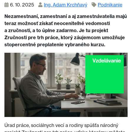
6. 10. 2025
Ing. Adam Krchňavý
Podnikanie
Nezamestnaní, zamestnaní a aj zamestnávatelia majú
teraz možnosť získať neoceniteľné vedomosti
a zručnosti, a to úplne zadarmo. Je tu projekt
Zručnosti pre trh práce, ktorý záujemcom umožňuje
stopercentné preplatenie vybraného kurzu.
Úrad práce, sociálnych vecí a rodiny spúšťa národný