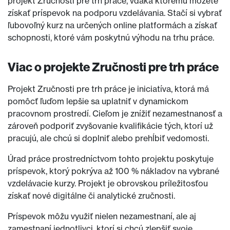
projekt Zručnosti pre trh práce, vďaka ktorému môžete
získať príspevok na podporu vzdelávania. Stačí si vybrať
ľubovoľný kurz na určených online platformách a získať
schopnosti, ktoré vám poskytnú výhodu na trhu práce.
Viac o projekte Zručnosti pre trh práce
Projekt Zručnosti pre trh práce je iniciatíva, ktorá má
pomôcť ľuďom lepšie sa uplatniť v dynamickom
pracovnom prostredí. Cieľom je znížiť nezamestnanosť a
zároveň podporiť zvyšovanie kvalifikácie tých, ktorí už
pracujú, ale chcú si doplniť alebo prehĺbiť vedomosti.
Úrad práce prostredníctvom tohto projektu poskytuje
príspevok, ktorý pokrýva až 100 % nákladov na vybrané
vzdelávacie kurzy. Projekt je obrovskou príležitosťou
získať nové digitálne či analytické zručnosti.
Príspevok môžu využiť nielen nezamestnaní, ale aj
zamestnaní jednotlivci, ktorí si chcú zlepšiť svoje