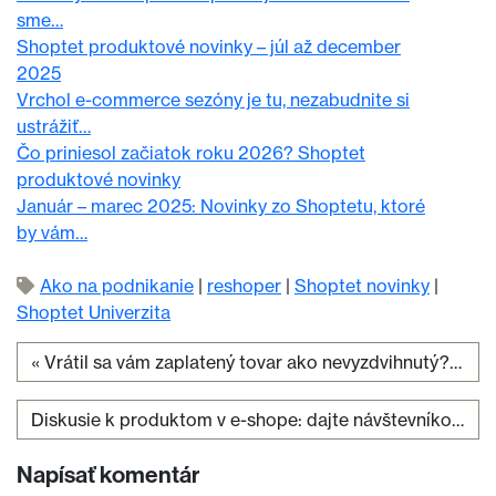
sme…
Shoptet produktové novinky – júl až december
2025
Vrchol e-commerce sezóny je tu, nezabudnite si
ustrážiť…
Čo priniesol začiatok roku 2026? Shoptet
produktové novinky
Január – marec 2025: Novinky zo Shoptetu, ktoré
by vám…
Ako na podnikanie
|
reshoper
|
Shoptet novinky
|
Shoptet Univerzita
«
Vrátil sa vám zaplatený tovar ako nevyzdvihnutý? Zistite, čo treba urobiť
Navigácia v článku
Diskusie k produktom v e-shope: dajte návštevníkom možnosť vyjadriť sa
Napísať komentár