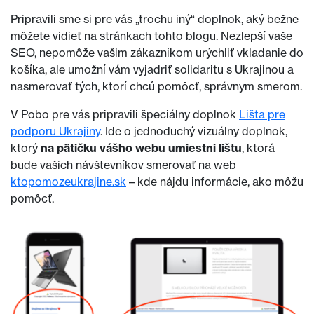
Pripravili sme si pre vás „trochu iný“ doplnok, aký bežne
môžete vidieť na stránkach tohto blogu. Nezlepší vaše
SEO, nepomôže vašim zákazníkom urýchliť vkladanie do
košíka, ale umožní vám vyjadriť solidaritu s Ukrajinou a
nasmerovať tých, ktorí chcú pomôcť, správnym smerom.
V Pobo pre vás pripravili špeciálny doplnok
Lišta pre
podporu Ukrajiny
. Ide o jednoduchý vizuálny doplnok,
ktorý
na pätičku vášho webu umiestni lištu
, ktorá
bude vašich návštevníkov smerovať na web
ktopomozeukrajine.sk
– kde nájdu informácie, ako môžu
pomôcť.