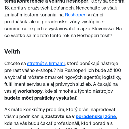
téma konferencie a veľtrhu Reshoper
, ktorý sa odohrá
13. apríla v pražských Letňanoch. Nenechajte sa však
zmiasť miestom konania, na
Reshoperi
v rámci
prednášok, ale aj poradenskej zóny, vystúpia e-
commerce experti a vystavovatelia aj zo Slovenska. Na
čo všetko sa môžete tento rok na Reshoperi tešiť?
Veľtrh
Chcete sa
stretnúť s firmami
, ktoré ponúkajú nástroje
pre rast vášho e-shopu? Na Reshoperi ich bude až 100
a vybrať si môžete z marketingových agentúr, logistiky,
fulfillment servisu ale aj právnych služieb. A čakajú na
vás aj
workshopy
, kde si mnohé z týchto nástrojov
budete môcť prakticky vyskúšať
.
Ak máte konkrétny problém, ktorý bráni napredovať
vášmu podnikaniu,
zastavte sa v
poradenskej zóne
,
kde na vás budú čakať profesionáli, ktorí poradia s