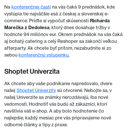
Na
konferenčnej časti
na vás čaká 9 prednášok, kde
vystúpia tie najväčšie esá z českej a slovenskej e-
commerce. Príďte si vypočuť skúsenosti
Richarda
Marečka z Dedolesa
, ktorý dnes dosahuje tržby v
hodnote 94 miliónov eur. Okrem prednášok na vás čaká
aj bohatý catering a celý Reshoper sa zakončí veľkou
afterparty. Ak chcete byť pritom, nezabudnite si zo
sebou
konferenčnú vstupenku.
Shoptet Univerzita
Ak chcete aby vaše podnikanie napredovalo, dvere
našej
Shoptet Univerzity
sú otvorené. Nebojte sa, v
našej Univerzite sa známky nerozdávajú, iba nové
vedomosti. Hodnotiť vás budú až zákazníci, ktorí
navštívia váš e-shop. A aby bolo hodnotenie čo
najlepšie, každý mesiac pre vás pripravujeme nové
odborné články a tipy z praxe.