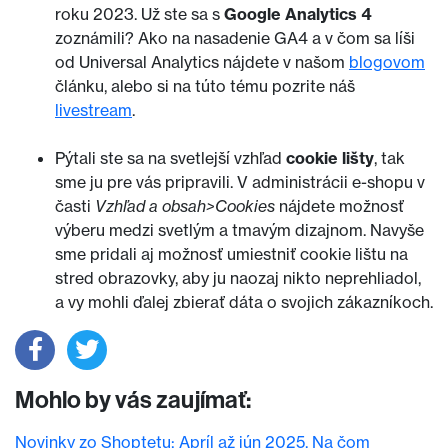
roku 2023. Už ste sa s
Google Analytics 4
zoznámili? Ako na nasadenie GA4 a v čom sa líši
od Universal Analytics nájdete v našom
blogovom
článku, alebo si na túto tému pozrite náš
livestream
.
Pýtali ste sa na svetlejší vzhľad
cookie lišty
, tak
sme ju pre vás pripravili. V administrácii e-shopu v
časti
Vzhľad a obsah>Cookies
nájdete možnosť
výberu medzi svetlým a tmavým dizajnom. Navyše
sme pridali aj možnosť umiestniť cookie lištu na
stred obrazovky, aby ju naozaj nikto neprehliadol,
a vy mohli ďalej zbierať dáta o svojich zákazníkoch.
Mohlo by vás zaujímať:
Novinky zo Shoptetu: Apríl až jún 2025. Na čom