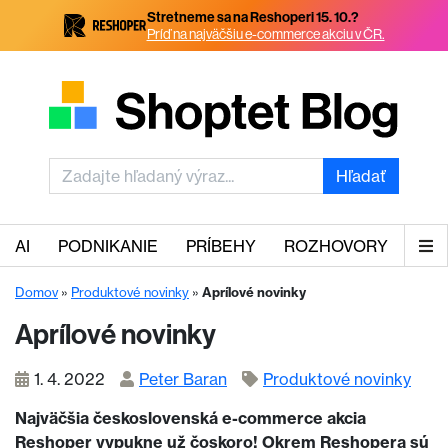
Stretneme sa na Reshoperi 15. 10.?
Príď na najväčšiu e-commerce akciu v ČR.
Hľadať
AI
PODNIKANIE
PRÍBEHY
ROZHOVORY
Domov
»
Produktové novinky
»
Aprílové novinky
Aprílové novinky
1. 4. 2022
Peter Baran
Produktové novinky
Najväčšia československá e-commerce akcia
Reshoper vypukne už čoskoro! Okrem Reshopera sú