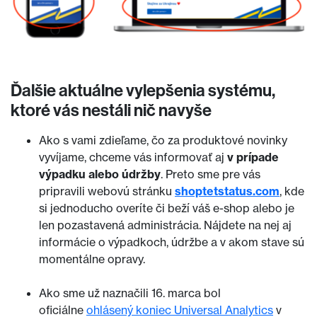
Ďalšie aktuálne vylepšenia systému,
ktoré vás nestáli nič navyše
Ako s vami zdieľame, čo za produktové novinky
vyvíjame, chceme vás informovať aj
v prípade
výpadku alebo údržby
. Preto sme pre vás
pripravili webovú stránku
shoptetstatus.com
, kde
si jednoducho overíte či beží váš e-shop alebo je
len pozastavená administrácia. Nájdete na nej aj
informácie o výpadkoch, údržbe a v akom stave sú
momentálne opravy.
Ako sme už naznačili 16. marca bol
oficiálne
ohlásený koniec Universal Analytics
v