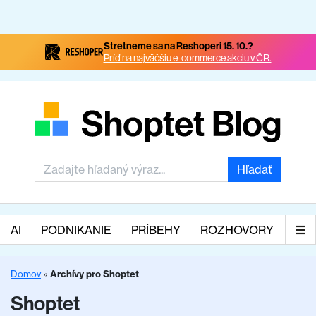
Stretneme sa na Reshoperi 15. 10.?
Príď na najväčšiu e-commerce akciu v ČR.
Hľadať
AI
PODNIKANIE
PRÍBEHY
ROZHOVORY
Domov
»
Archívy pro Shoptet
Shoptet