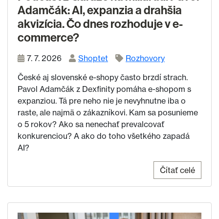
Adamčák: AI, expanzia a drahšia
akvizícia. Čo dnes rozhoduje v e-
commerce?
7. 7. 2026
Shoptet
Rozhovory
České aj slovenské e-shopy často brzdí strach.
Pavol Adamčák z Dexfinity pomáha e-shopom s
expanziou. Tá pre neho nie je nevyhnutne iba o
raste, ale najmä o zákazníkovi. Kam sa posunieme
o 5 rokov? Ako sa nenechať prevalcovať
konkurenciou? A ako do toho všetkého zapadá
AI?
Čítať celé