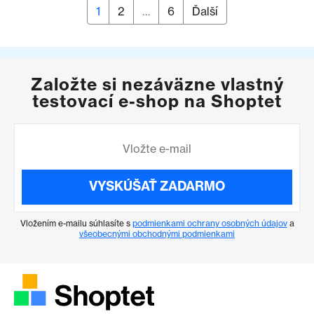
Stránka
1
Stránka
2
…
Stránka
6
Ďalší
Stránkovanie príspevkov
Založte si nezáväzne vlastný
testovací e-shop na Shoptet
VYSKÚŠAŤ ZADARMO
Vložením e-mailu súhlasíte s
podmienkami ochrany osobných údajov
a
všeobecnými obchodnými podmienkami