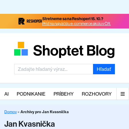
Stretneme sa na Reshoperi 15. 10.?
Príď na najväčšiu e-commerce akciu v ČR.
Hľadať
AI
PODNIKANIE
PRÍBEHY
ROZHOVORY
Domov
»
Archívy pro Jan Kvasnička
Jan Kvasnička