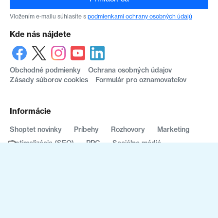
Vložením e-mailu súhlasíte s
podmienkami ochrany osobných údajů
Kde nás nájdete
Obchodné podmienky
Ochrana osobných údajov
Zásady súborov cookies
Formulár pro oznamovateľov
Informácie
Shoptet novinky
Príbehy
Rozhovory
Marketing
Optimalizácia (SEO)
PPC
Sociálne médiá
Ostatné
s
Shoptet
2008–2026 © Shoptet, a.s. Všetky práva vyhradené