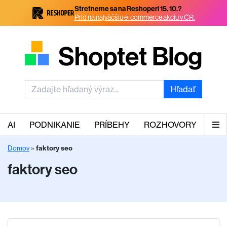
Stretneme sa na Reshoperi 15. 10.?
Príď na najväčšiu e-commerce akciu v ČR.
Hľadať
AI
PODNIKANIE
PRÍBEHY
ROZHOVORY
Domov
»
faktory seo
faktory seo