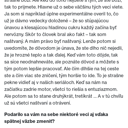
strašne boží. Ale keď do toho nejdete s tým, že ste boží,
tak to prijmete. Hlavne už o sebe väčšinu tých vecí viete.
Ja som si napríklad úplne experimentálne overil to, čo
už je dávno vedecky doložené – že so stúpajúcou
únavou a klesajúcou hladinou cukru každý začína byť
nervózny. Skôr to človek bral ako fakt – tak som
naštvaný. A mám právo byť naštvaný. Lenže potom si
uvedomíte, že dôvodom je únava, že ste dlho nič nejedli,
že je hrozné teplo a tak ďalej. Keď vám toto dôjde, tak
sa síce neodnahneváte, ale poznáte dôvod a môžete s
tým potom lepšie pracovať. Ale čím dlhšie na tej ceste
ste a čím viac ste zničení, tým horšie to ide. To je strašne
pekne vidieť aj v našich seriáloch. Keď sa nám na
začiatku zadrie motor, všetci to riešia s entuziazmom.
Ale potom sa to stane druhýkrát, tretíkrát … A v tú chvíľu
už sú všetci naštvaní a otrávení.
Podarilo sa vám na sebe niektoré veci aj vďaka
spätnej väzbe zmeniť?