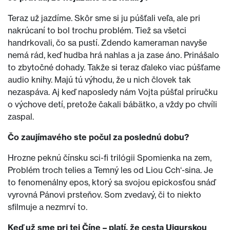
Teraz už jazdíme. Skôr sme si ju púšťali veľa, ale pri
nakrúcaní to bol trochu problém. Tiež sa všetci
handrkovali, čo sa pustí. Zdendo kameraman navyše
nemá rád, keď hudba hrá nahlas a ja zase áno. Prinášalo
to zbytočné dohady. Takže si teraz ďaleko viac púšťame
audio knihy. Majú tú výhodu, že u nich človek tak
nezaspáva. Aj keď naposledy nám Vojta púšťal príručku
o výchove detí, pretože čakali bábätko, a vždy po chvíli
zaspal.
Čo zaujímavého ste počul za poslednú dobu?
Hrozne peknú čínsku sci-fi trilógii Spomienka na zem,
Problém troch telies a Temný les od Liou Cch‘-sina. Je
to fenomenálny epos, ktorý sa svojou epickosťou snáď
vyrovná Pánovi prsteňov. Som zvedavý, či to niekto
sfilmuje a nezmrví to.
Keď už sme pri tej Číne – platí, že cesta Ujgurskou