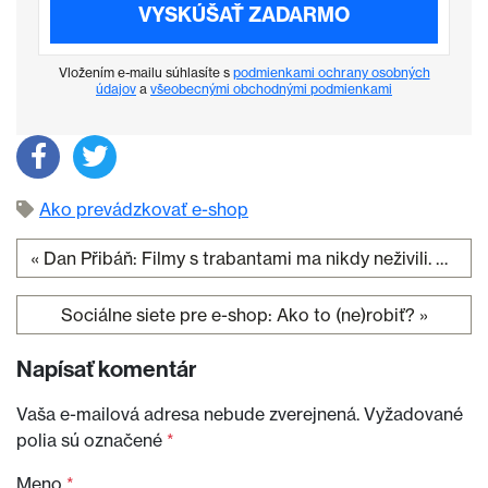
VYSKÚŠAŤ ZADARMO
Vložením e-mailu súhlasíte s
podmienkami ochrany osobných
údajov
a
všeobecnými obchodnými podmienkami
Ako prevádzkovať e-shop
«
Dan Přibáň: Filmy s trabantami ma nikdy neživili. Ani teraz, keď sú úspešné
Navigácia v článku
Sociálne siete pre e-shop: Ako to (ne)robiť?
»
Napísať komentár
Vaša e-mailová adresa nebude zverejnená.
Vyžadované
polia sú označené
*
Meno
*