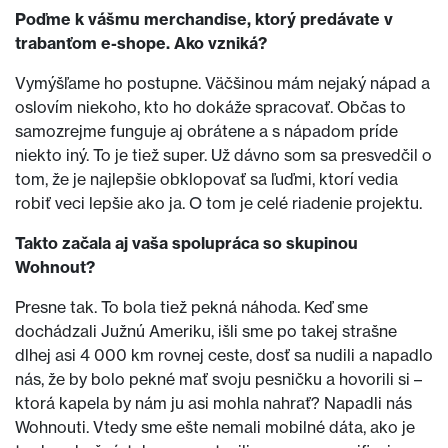
Poďme k vášmu merchandise, ktorý predávate v
trabanťom e-shope. Ako vzniká?
Vymýšľame ho postupne. Väčšinou mám nejaký nápad a
oslovím niekoho, kto ho dokáže spracovať. Občas to
samozrejme funguje aj obrátene a s nápadom príde
niekto iný. To je tiež super. Už dávno som sa presvedčil o
tom, že je najlepšie obklopovať sa ľuďmi, ktorí vedia
robiť veci lepšie ako ja. O tom je celé riadenie projektu.
Takto začala aj vaša spolupráca so skupinou
Wohnout?
Presne tak. To bola tiež pekná náhoda. Keď sme
dochádzali Južnú Ameriku, išli sme po takej strašne
dlhej asi 4 000 km rovnej ceste, dosť sa nudili a napadlo
nás, že by bolo pekné mať svoju pesničku a hovorili si –
ktorá kapela by nám ju asi mohla nahrať? Napadli nás
Wohnouti. Vtedy sme ešte nemali mobilné dáta, ako je