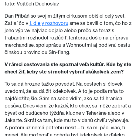
foto: Vojtōch Duchoslav
Dan Přibáň so svojím žltým cirkusom obišiel celý svet.
Zatiaľ čo v
1. diely rozhovoru
sme sa bavili o tom, čo ho z
jeho výprav najviac dojalo alebo prečo sa teraz s
trabantmi rozhodol rozlúčiť, tentoraz došlo na prípravu
merchandise, spoluprácu s Wohnoutmi aj podivnú cestu
čínskou provinciou Sin-ťiang.
V rámci cestovania ste spoznal veľa kultúr. Kde by ste
chcel žiť, keby ste si mohol vybrať akúkoľvek zem?
To sa dá hrozne ťažko povedať. Na cestách si človek
uvedomí, že sa dá žiť kdekoľvek. A to je podľa mňa to
najdôležitejšie. Sám na sebe vidím, ako sa tá hranica
posúva. Dnes viem, že každý, kto chce, sa môže zobrať a
bývať od budúceho týždňa kľudne v Teheráne alebo v
Jakarte. Skrátka tam, kde mu to v danú chvíľu vyhovuje.
A potom už nemá potrebu riešiť – tu sa mi páči viac, tu
menej. Ale možnosť a ochota byť kdekoľvek je ďaleko