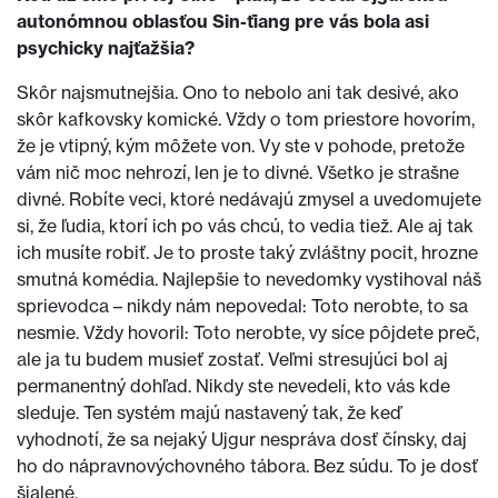
autonómnou oblasťou Sin-ťiang pre vás bola asi
psychicky najťažšia?
Skôr najsmutnejšia. Ono to nebolo ani tak desivé, ako
skôr kafkovsky komické. Vždy o tom priestore hovorím,
že je vtipný, kým môžete von. Vy ste v pohode, pretože
vám nič moc nehrozí, len je to divné. Všetko je strašne
divné. Robíte veci, ktoré nedávajú zmysel a uvedomujete
si, že ľudia, ktorí ich po vás chcú, to vedia tiež. Ale aj tak
ich musíte robiť. Je to proste taký zvláštny pocit, hrozne
smutná komédia. Najlepšie to nevedomky vystihoval náš
sprievodca – nikdy nám nepovedal: Toto nerobte, to sa
nesmie. Vždy hovoril: Toto nerobte, vy síce pôjdete preč,
ale ja tu budem musieť zostať. Veľmi stresujúci bol aj
permanentný dohľad. Nikdy ste nevedeli, kto vás kde
sleduje. Ten systém majú nastavený tak, že keď
vyhodnotí, že sa nejaký Ujgur nespráva dosť čínsky, daj
ho do nápravnovýchovného tábora. Bez súdu. To je dosť
šialené.