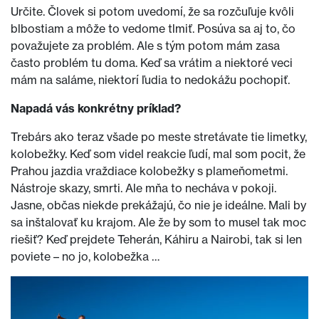
Určite. Človek si potom uvedomí, že sa rozčuľuje kvôli
blbostiam a môže to vedome tlmiť. Posúva sa aj to, čo
považujete za problém. Ale s tým potom mám zasa
často problém tu doma. Keď sa vrátim a niektoré veci
mám na saláme, niektorí ľudia to nedokážu pochopiť.
Napadá vás konkrétny príklad?
Trebárs ako teraz všade po meste stretávate tie limetky,
kolobežky. Keď som videl reakcie ľudí, mal som pocit, že
Prahou jazdia vraždiace kolobežky s plameňometmi.
Nástroje skazy, smrti. Ale mňa to necháva v pokoji.
Jasne, občas niekde prekážajú, čo nie je ideálne. Mali by
sa inštalovať ku krajom. Ale že by som to musel tak moc
riešiť? Keď prejdete Teherán, Káhiru a Nairobi, tak si len
poviete – no jo, kolobežka …