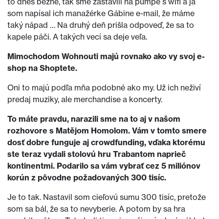
to dnes bežné, tak sme zastavili na pumpe s wifi a ja
som napísal ich manažérke Gábine e-mail, že máme
taký nápad … Na druhý deň prišla odpoveď, že sa to
kapele páči. A takých vecí sa deje veľa.
Mimochodom Wohnouti majú rovnako ako vy svoj e-
shop na Shoptete.
Oni to majú podľa mňa podobné ako my. Už ich neživí
predaj muziky, ale merchandise a koncerty.
To máte pravdu, narazili sme na to aj v našom
rozhovore s Matějom Homolom. Vám v tomto smere
dosť dobre funguje aj crowdfunding, vďaka ktorému
ste teraz vydali stolovú hru Trabantom naprieč
kontinentmi. Podarilo sa vám vybrať cez 5 miliónov
korún z pôvodne požadovaných 300 tisíc.
Je to tak. Nastavil som cieľovú sumu 300 tisíc, pretože
som sa bál, že sa to nevyberie. A potom by sa hra