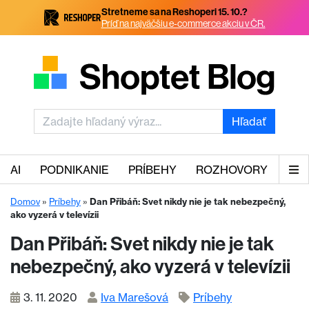
Stretneme sa na Reshoperi 15. 10.?
Príď na najväčšiu e-commerce akciu v ČR.
Hľadať
AI
PODNIKANIE
PRÍBEHY
ROZHOVORY
Domov
»
Príbehy
»
Dan Přibáň: Svet nikdy nie je tak nebezpečný,
ako vyzerá v televízii
Dan Přibáň: Svet nikdy nie je tak
nebezpečný, ako vyzerá v televízii
3. 11. 2020
Iva Marešová
Príbehy