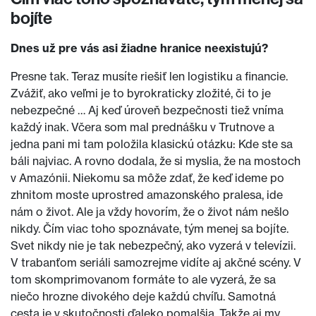
bojíte
Dnes už pre vás asi žiadne hranice neexistujú?
Presne tak. Teraz musíte riešiť len logistiku a financie.
Zvážiť, ako veľmi je to byrokraticky zložité, či to je
nebezpečné … Aj keď úroveň bezpečnosti tiež vníma
každý inak. Včera som mal prednášku v Trutnove a
jedna pani mi tam položila klasickú otázku: Kde ste sa
báli najviac. A rovno dodala, že si myslia, že na mostoch
v Amazónii. Niekomu sa môže zdať, že keď ideme po
zhnitom moste uprostred amazonského pralesa, ide
nám o život. Ale ja vždy hovorím, že o život nám nešlo
nikdy. Čím viac toho spoznávate, tým menej sa bojíte.
Svet nikdy nie je tak nebezpečný, ako vyzerá v televízii.
V trabanťom seriáli samozrejme vidíte aj akčné scény. V
tom skomprimovanom formáte to ale vyzerá, že sa
niečo hrozne divokého deje každú chvíľu. Samotná
cesta je v skutočnosti ďaleko pomalšia. Takže aj my