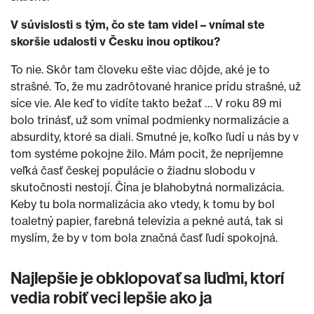
V súvislosti s tým, čo ste tam videl – vnímal ste
skoršie udalosti v Česku inou optikou?
To nie. Skôr tam človeku ešte viac dôjde, aké je to
strašné. To, že mu zadrôtované hranice prídu strašné, už
síce vie. Ale keď to vidíte takto bežať … V roku 89 mi
bolo trinásť, už som vnímal podmienky normalizácie a
absurdity, ktoré sa diali. Smutné je, koľko ľudí u nás by v
tom systéme pokojne žilo. Mám pocit, že nepríjemne
veľká časť českej populácie o žiadnu slobodu v
skutočnosti nestojí. Čína je blahobytná normalizácia.
Keby tu bola normalizácia ako vtedy, k tomu by bol
toaletný papier, farebná televízia a pekné autá, tak si
myslím, že by v tom bola značná časť ľudí spokojná.
Najlepšie je obklopovať sa ľuďmi, ktorí
vedia robiť veci lepšie ako ja