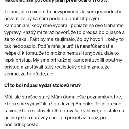
Nakoniec ste pôvodný plán prekročili o 1705%.
To áno, ale o ničom to nevypovedá. Ja som jednoducho
neveril, že by sa nám podarilo priblížiť prvým
kampaniam, kedy sme vyberali peniaze na dve trabantie
výpravy. Každý mi teraz hovorí, že to predsa bolo jasné a
že to čakal. Fakt by ma zaujímalo, čo by hovorili, keby to
tak nedopadlo. Podľa mňa je určitá nenafúkanosť a
rešpekt k tomu, že to možno nemusí fungovať, ďaleko
lepší prístup. My sme pri každej kampani zvolili opatrný
prístup a zastávali taký realistický optimizmus, že
veríme, že to pôjde, ale …
Čí to bol nápad vydať stolovú hru?
Môj, ale strašne starý. Mám doma ešte poznámky k hre,
ktorú sme vymýšľali už po Južnej Amerike. To je presne
tá vec, ktorú si človek dlho prevaľuje v hlave, ale stále na
ňu nie je ten správny čas. Ten prišiel až teraz, po
poslednej ceste.