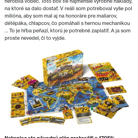
nerobila vôbec. Toto boli tie najmenšie výrobné náklady,
na ktoré sa dalo dostať. V reáli som potreboval vyše pol
milióna, aby som mal aj na honoráre pre maliarov,
détépáka, chlapcov, čo pomáhali s hernou mechanikou
… To je hŕba peňazí, ktorú je potrebné zaplatiť. A ja som
proste nevedel, či to vyjde.