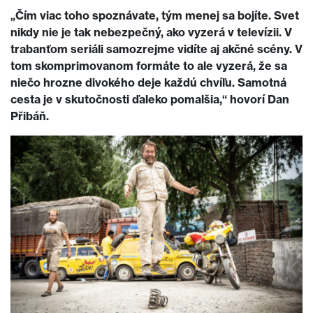
„Čím viac toho spoznávate, tým menej sa bojíte. Svet
nikdy nie je tak nebezpečný, ako vyzerá v televízii. V
trabanťom seriáli samozrejme vidíte aj akčné scény. V
tom skomprimovanom formáte to ale vyzerá, že sa
niečo hrozne divokého deje každú chvíľu. Samotná
cesta je v skutočnosti ďaleko pomalšia,“ hovorí Dan
Přibáň.