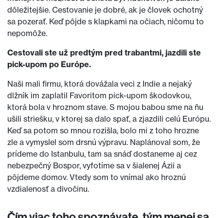
dôležitejšie. Cestovanie je dobré, ak je človek ochotný
sa pozerať. Keď pôjde s klapkami na očiach, ničomu to
nepomôže.
Cestovali ste už predtým pred trabantmi, jazdili ste
pick-upom po Európe.
Naši mali firmu, ktorá dovážala veci z Indie a nejaký
dlžník im zaplatil Favoritom pick-upom škodovkou,
ktorá bola v hroznom stave. S mojou babou sme na ňu
ušili striešku, v ktorej sa dalo spať, a zjazdili celú Európu.
Keď sa potom so mnou rozišla, bolo mi z toho hrozne
zle a vymyslel som drsnú výpravu. Naplánoval som, že
prídeme do Istanbulu, tam sa snáď dostaneme aj cez
nebezpečný Bospor, vyfotíme sa v šialenej Ázii a
pôjdeme domov. Vtedy som to vnímal ako hroznú
vzdialenosť a divočinu.
Čím viac toho spoznávate, tým menej sa