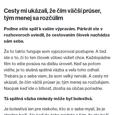
Cesty mi ukázali, že čím väčší prúser,
tým menej sa rozčúlim
Poďme ešte späť k vašim výpravám. Párkrát ste v
rozhovoroch uviedli, že cestovaním človek nachádza
sám seba.
Že to takto funguje som vypozoroval postupne. A tiež
ide o to, či to ten človek vôbec vidieť chce. Každopádne
film to ešte posúva na ďalšiu úroveň. Keď sa potom
vidíte, je to slušná spätná väzba a veľa toho odhalí.
Trebárs ja o sebe viem, že som veľký nervák. A cesty mi
ukázali, že čím väčší prúser je, tým menej sa rozčuľujem.
Naopak keď ide o blbosť, zlostia sa občas poriadne.
Tá spätná väzba niekedy môže byť bolestivá.
Je bolestivá len pre niekoho, kto si o sebe myslí, že je