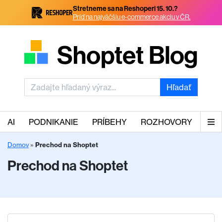
Stretneme sa na Reshoperi 15. 10.?
Príď na najväčšiu e-commerce akciu v ČR.
Hľadať
AI
PODNIKANIE
PRÍBEHY
ROZHOVORY
Domov
»
Prechod na Shoptet
Prechod na Shoptet