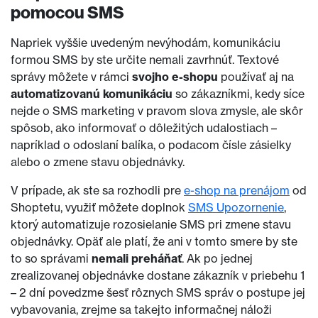
pomocou SMS
Napriek vyššie uvedeným nevýhodám, komunikáciu
formou SMS by ste určite nemali zavrhnúť. Textové
správy môžete v rámci
svojho e-shopu
používať aj na
automatizovanú komunikáciu
so zákazníkmi, kedy síce
nejde o SMS marketing v pravom slova zmysle, ale skôr
spôsob, ako informovať o dôležitých udalostiach –
napríklad o odoslaní balíka, o podacom čísle zásielky
alebo o zmene stavu objednávky.
V prípade, ak ste sa rozhodli pre
e-shop na prenájom
od
Shoptetu, využiť môžete doplnok
SMS Upozornenie
,
ktorý automatizuje rozosielanie SMS pri zmene stavu
objednávky. Opäť ale platí, že ani v tomto smere by ste
to so správami
nemali preháňať
. Ak po jednej
zrealizovanej objednávke dostane zákazník v priebehu 1
– 2 dní povedzme šesť rôznych SMS správ o postupe jej
vybavovania, zrejme sa takejto informačnej náloži