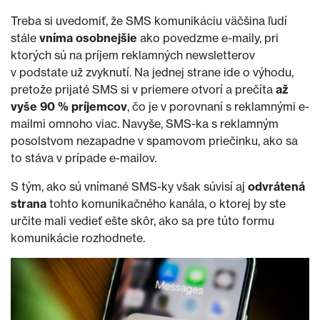
Treba si uvedomiť, že SMS komunikáciu väčšina ľudí
stále
vníma osobnejšie
ako povedzme e-maily, pri
ktorých sú na príjem reklamných newsletterov
v podstate už zvyknutí. Na jednej strane ide o výhodu,
pretože prijaté SMS si v priemere otvorí a prečíta
až
vyše 90 % príjemcov
, čo je v porovnaní s reklamnými e-
mailmi omnoho viac. Navyše, SMS-ka s reklamným
posolstvom nezapadne v spamovom priečinku, ako sa
to stáva v prípade e-mailov.
S tým, ako sú vnímané SMS-ky však súvisí aj
odvrátená
strana
tohto komunikačného kanála, o ktorej by ste
určite mali vedieť ešte skôr, ako sa pre túto formu
komunikácie rozhodnete.