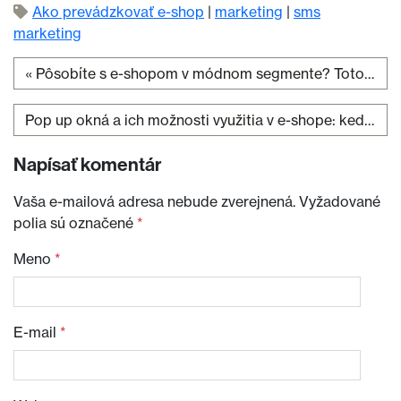
Ako prevádzkovať e-shop
|
marketing
|
sms
marketing
«
Pôsobíte s e-shopom v módnom segmente? Toto sú 3 tipy, ako znížiť vratkovosť tovaru
Navigácia v článku
Pop up okná a ich možnosti využitia v e-shope: kedy sú užitočné a kedy otravné?
Napísať komentár
Vaša e-mailová adresa nebude zverejnená.
Vyžadované
polia sú označené
*
Meno
*
E-mail
*