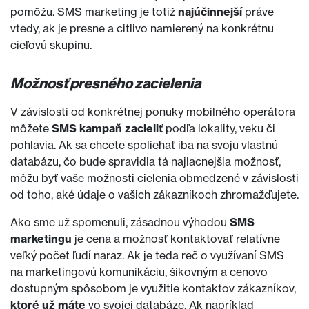
pomôžu. SMS marketing je totiž
najúčinnejší
práve
vtedy, ak je presne a citlivo namierený na konkrétnu
cieľovú skupinu.
Možnosť presného zacielenia
V závislosti od konkrétnej ponuky mobilného operátora
môžete
SMS kampaň zacieliť
podľa lokality, veku či
pohlavia. Ak sa chcete spoliehať iba na svoju vlastnú
databázu, čo bude spravidla tá najlacnejšia možnosť,
môžu byť vaše možnosti cielenia obmedzené v závislosti
od toho, aké údaje o vašich zákazníkoch zhromažďujete.
Ako sme už spomenuli, zásadnou výhodou
SMS
marketingu
je cena a možnosť kontaktovať relatívne
veľký počet ľudí naraz. Ak je teda reč o využívaní SMS
na marketingovú komunikáciu, šikovným a cenovo
dostupným spôsobom je využitie kontaktov zákazníkov,
ktoré už máte
vo svojej databáze. Ak napríklad