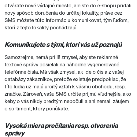
otvárate nové výdajné miesto, ale ste do e-shopu pridali
nový spôsob doručenia do určitej lokality, práve cez
SMS môžete túto informáciu komunikovať, tým ľuďom,
ktorí z tejto lokality pochádzajú.
Komunikujete s tými, ktorí vás už poznajú
Samozrejme, nemá príliš zmysel, aby ste reklamné
textové správy posielali na náhodne vygenerované
telefónne čísla. Má však zmysel, ak ide o čísla z vašej
databázy zákazníkov, pretože existuje predpoklad, že
títo ľudia už majú určitý vzťah k vášmu obchodu, resp.
značke. Zároveň, vašu SMS určite prijmú vľúdnejšie, ako
keby o vás nikdy predtým nepočuli a ani nemali záujem
o sortiment, ktorý ponúkate.
Vysoká miera prečítania resp. otvorenia
správy