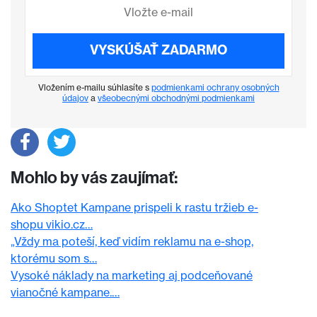
VYSKÚŠAŤ ZADARMO
Vložením e-mailu súhlasíte s
podmienkami ochrany osobných
údajov
a
všeobecnými obchodnými podmienkami
Mohlo by vás zaujímať:
Ako Shoptet Kampane prispeli k rastu tržieb e-
shopu vikio.cz…
„Vždy ma poteší, keď vidím reklamu na e-shop,
ktorému som s…
Vysoké náklady na marketing aj podceňované
vianočné kampane.…