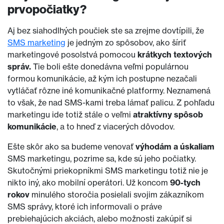
prvopočiatky?
Aj bez siahodlhých poučiek ste sa zrejme dovtípili, že
SMS marketing
je jedným zo spôsobov, ako šíriť
marketingové posolstvá pomocou
krátkych textových
správ.
Tie boli ešte donedávna veľmi populárnou
formou komunikácie, až kým ich postupne nezačali
vytláčať rôzne iné komunikačné platformy. Neznamená
to však, že nad SMS-kami treba lámať palicu. Z pohľadu
marketingu ide totiž stále o veľmi
atraktívny spôsob
komunikácie
, a to hneď z viacerých dôvodov.
Ešte skôr ako sa budeme venovať
výhodám a úskaliam
SMS marketingu, pozrime sa, kde sú jeho počiatky.
Skutočnými priekopníkmi SMS marketingu totiž nie je
nikto iný, ako mobilní operátori. Už koncom
90-tych
rokov
minulého storočia posielali svojim zákazníkom
SMS správy, ktoré ich informovali o práve
prebiehajúcich akciách, alebo možnosti zakúpiť si