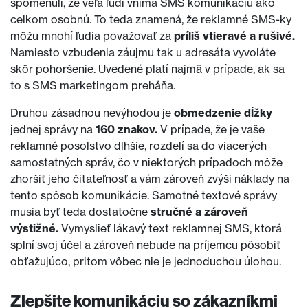
spomenuli, že veľa ľudí vníma SMS komunikáciu ako
celkom osobnú. To teda znamená, že reklamné SMS-ky
môžu mnohí ľudia považovať za
príliš vtieravé a rušivé.
Namiesto vzbudenia záujmu tak u adresáta vyvoláte
skôr pohoršenie. Uvedené platí najmä v prípade, ak sa
to s SMS marketingom preháňa.
Druhou zásadnou nevýhodou je
obmedzenie dĺžky
jednej správy na
160 znakov.
V prípade, že je vaše
reklamné posolstvo dlhšie, rozdelí sa do viacerých
samostatných správ, čo v niektorých prípadoch môže
zhoršiť jeho čitateľnosť a vám zároveň zvýši náklady na
tento spôsob komunikácie. Samotné textové správy
musia byť teda dostatočne
stručné a zároveň
výstižné.
Vymyslieť lákavý text reklamnej SMS, ktorá
splní svoj účel a zároveň nebude na príjemcu pôsobiť
obťažujúco, pritom vôbec nie je jednoduchou úlohou.
Zlepšite komunikáciu so zákazníkmi