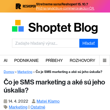
Stretneme sa na Reshoperi 15. 10.?
Príď na najväčšiu e-commerce akciu v ČR.
Hľadať
AI
PODNIKANIE
PRÍBEHY
ROZHOVORY
Domov
»
Marketing
»
Čo je SMS marketing a aké sú jeho úskalia?
Čo je SMS marketing a aké sú jeho
úskalia?
14. 4. 2022
Matej Klamo
Marketing
|
Ostatné