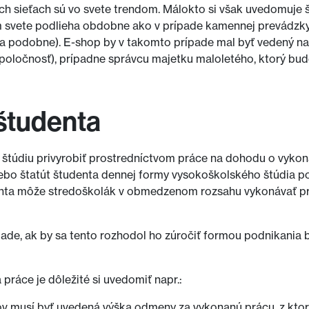
ych sieťach sú vo svete trendom. Málokto si však uvedomuje š
m svete podlieha obdobne ako v prípade kamennej prevádzky 
 a podobne). E-shop by v takomto prípade mal byť vedený na 
poločnosť), prípadne správcu majetku maloletého, ktorý bud
študenta
 štúdiu privyrobiť prostredníctvom práce na dohodu o vykon
alebo štatút študenta dennej formy vysokoškolského štúdia p
enta môže stredoškolák v obmedzenom rozsahu vykonávať pr
ípade, ak by sa tento rozhodol ho zúročiť formou podnikania b
práce je dôležité si uvedomiť napr.:
ov musí byť uvedená výška odmeny za vykonanú prácu, z ktorý