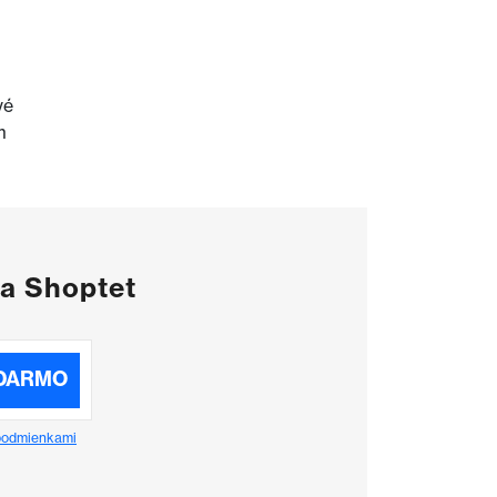
vé
m
na Shoptet
DARMO
podmienkami