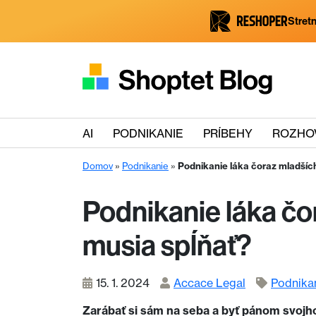
Stretn
AI
PODNIKANIE
PRÍBEHY
ROZHO
Domov
»
Podnikanie
»
Podnikanie láka čoraz mladších
Podnikanie láka čo
musia spĺňať?
15. 1. 2024
Accace Legal
Podnika
Zarábať si sám na seba a byť pánom svojho