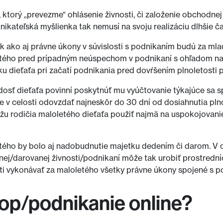
ktorý „prevezme“ ohlásenie živnosti, či založenie obchodne
ikateľská myšlienka tak nemusí na svoju realizáciu dlhšie ča
k ako aj právne úkony v súvislosti s podnikaním budú za mlad
oletého pred prípadným neúspechom v podnikaní s ohľadom na
u dieťaťa pri začatí podnikania pred dovŕšením plnoletosti p
dosť dieťaťa povinní poskytnúť mu vyúčtovanie týkajúce sa sp
 v celosti odovzdať najneskôr do 30 dní od dosiahnutia plno
žu rodičia maloletého dieťaťa použiť najmä na uspokojovani
etého by bolo aj nadobudnutie majetku dedením či darom. V
j/darovanej živnosti/podnikaní môže tak urobiť prostrední
sti vykonávať za maloletého všetky právne úkony spojené s p
shop/podnikanie online?