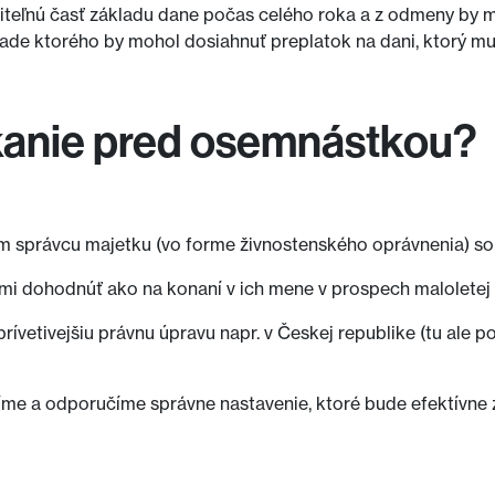
aniteľnú časť základu dane počas celého roka a z odmeny by 
klade ktorého by mohol dosiahnuť preplatok na dani, ktorý 
kanie pred osemnástkou?
om správcu majetku (vo forme živnostenského oprávnenia) s
odičmi dohodnúť ako na konaní v ich mene v prospech malolete
k prívetivejšiu právnu úpravu napr. v Českej republike (tu ale
díme a odporučíme správne nastavenie, ktoré bude efektívne