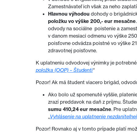
Zamestnávateľ ich však za neho zaplat
Hlavnou výhodou
dohody o brigádnick
položku vo výške 200,- eur
mesačne
odvody na sociálne poistenie a zamestn
v danom mesiaci odmenu vo výške 250,- e
poisťovne odvádza poistné vo výške 21,
zdravotnej poisťovne.
K uplatneniu odvodovej výnimky je potrebné 
položka (OOP) – Študenti
“
Pozor! Ak má študent viacero brigád, odvodo
Ako bolo už spomenuté vyššie, plateni
zrazí preddavok na daň z príjmu. Štud
sumu 410,24 eur mesačne
. Pre uplat
„
Vyhlásenie na uplatnenie nezdaniteľne
Pozor! Rovnako aj v tomto prípade platí mož