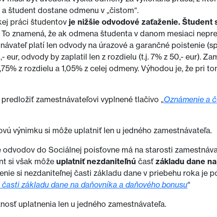
í a študent dostane odmenu v „čistom“.
ej práci študentov
je nižšie odvodové zaťaženie. Študent 
. To znamená, že ak odmena študenta v danom mesiaci nepres
ávateľ platí len odvody na úrazové a garančné poistenie (s
ur, odvody by zaplatil len z rozdielu (t.j. 7% z 50,- eur). 
75% z rozdielu a 1,05% z celej odmeny. Výhodou je, že pri 
predložiť zamestnávateľovi vyplnené tlačivo „
Oznámenie a če
vú výnimku si môže uplatniť len u jedného zamestnávateľa.
e odvodov do Sociálnej poisťovne má na starosti zamestnáv
ent si však môže
uplatniť nezdaniteľnú
časť
základu dane na
nenie si nezdaniteľnej časti základu dane v priebehu roka je 
j časti základu dane na daňovníka a daňového bonusu
“
nosť uplatnenia len u jedného zamestnávateľa.