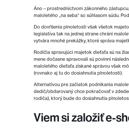
Áno – prostredníctvom zákonného zástupcu, 
maloletého „na seba“ so súhlasom súdu. Podn
Do dovŕšenia plnoletosti však všetok majeto
legislatíva tak na jednej strane chráni mal
vytvára mnohé prekážky, ktoré správa majetk
Rodičia spravujúci majetok dieťaťa sú na žia
mene dočasne spravovali sú povinní následne
maloletého dieťaťa získané správou však mô
(rovnako aj tu do dosiahnutia plnoletosti).
Alternatívou pre začiatok podnikania malol
dedič/obdarovaný chce pokračovať v zdedene
rodiča), ktorý bude do dosiahnutia plnoleto
Viem si založiť e-