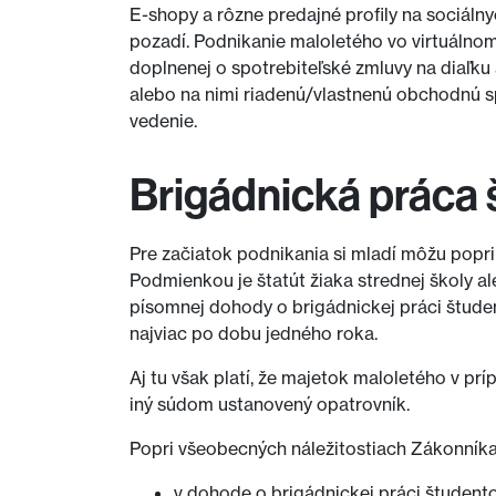
E-shopy a rôzne predajné profily na sociáln
pozadí. Podnikanie maloletého vo virtuálno
doplnenej o spotrebiteľské zmluvy na diaľku
alebo na nimi riadenú/vlastnenú obchodnú s
vedenie.
Brigádnická práca 
Pre začiatok podnikania si mladí môžu popri
Podmienkou je štatút žiaka strednej školy 
písomnej dohody o brigádnickej práci štud
najviac po dobu jedného roka.
Aj tu však platí, že majetok maloletého v pr
iný súdom ustanovený opatrovník.
Popri všeobecných náležitostiach Zákonníka 
v dohode o brigádnickej práci študent