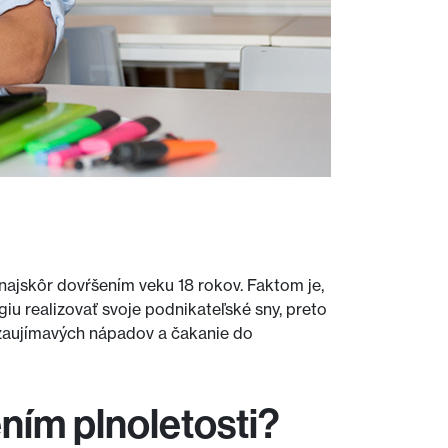
 najskôr dovŕšením veku 18 rokov. Faktom je,
giu realizovať svoje podnikateľské sny, preto
 zaujímavých nápadov a čakanie do
ním plnoletosti?