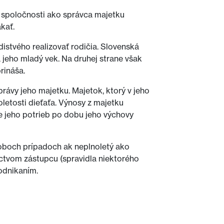
j spoločnosti ako správca majetku
kať.
istvého realizovať rodičia. Slovenská
 jeho mladý vek. Na druhej strane však
rináša.
rávy jeho majetku. Majetok, ktorý v jeho
letosti dieťaťa. Výnosy z majetku
e jeho potrieb po dobu jeho výchovy
 oboch prípadoch ak neplnoletý ako
ctvom zástupcu (spravidla niektorého
odnikaním.