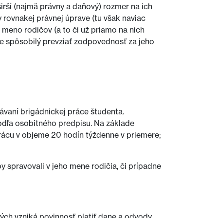
irší (najmä právny a daňový) rozmer na ich
rovnakej právnej úprave (tu však naviac
meno rodičov (a to či už priamo na nich
e spôsobilý prevziať zodpovednosť za jeho
ávaní brigádnickej práce študenta.
odľa osobitného predpisu. Na základe
ácu v objeme 20 hodín týždenne v priemere;
y spravovali v jeho mene rodičia, či prípadne
ch vzniká povinnosť platiť dane a odvody.