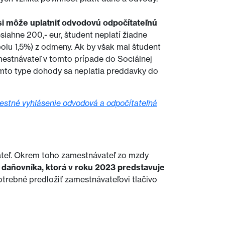
si môže uplatniť odvodovú odpočítateľnú
iahne 200,- eur, študent neplatí žiadne
polu 1,5%) z odmeny. Ak by však mal študent
Zamestnávateľ v tomto prípade do Sociálnej
tomto type dohody sa neplatia preddavky do
stné vyhlásenie odvodová a odpočítateľná
ateľ. Okrem toho zamestnávateľ zo mzdy
 daňovníka, ktorá v roku 2023 predstavuje
potrebné predložiť zamestnávateľovi tlačivo