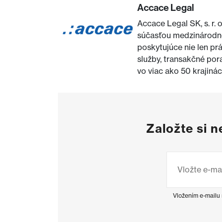
Accace Legal
Accace Legal SK, s. r. 
súčasťou medzinárodne
poskytujúce nie len p
služby, transakčné por
vo viac ako 50 krajinác
Založte si 
Vložením e-mailu 