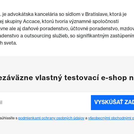
o. je advokátska kancelária so sídlom v Bratislave, ktorá je
j skupiny Accace, ktorú tvoria významné spoločnosti
rávne ale aj daňové poradenstvo, účtovné poradenstvo, mzdo
adenstvo a outsourcing služieb, so signifikantným zastúpení
h sveta.
nezáväzne vlastný testovací e-shop 
VYSKÚŠAŤ ZA
súhlasíte s
podmienkami ochrany osobných údajov
a
všeobecnými obchodnými 