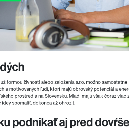
adých
či už formou živnosti alebo založenia s.r.o. možno samostatne
ch a motivovaných ľudí, ktorí majú obrovský potenciál a ener
eľského prostredia na Slovensku. Mladí majú však čoraz viac
 idey spomaliť, dokonca až ohroziť.
 podnikať aj pred dovŕše