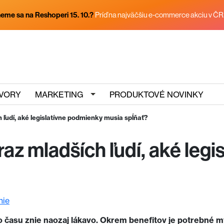
eme sa na Reshoperi 15. 10.?
Príď na najväčšiu e-commerce akciu v ČR
VORY
MARKETING
PRODUKTOVÉ NOVINKY
 ľudí, aké legislatívne podmienky musia spĺňať?
raz mladších ľudí, aké leg
nie
 času znie naozaj lákavo. Okrem benefitov je potrebné my