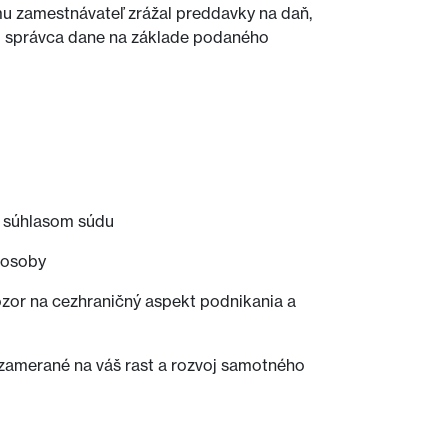
mu zamestnávateľ zrážal preddavky na daň,
mu správca dane na základe podaného
o súhlasom súdu
j osoby
 pozor na cezhraničný aspekt podnikania a
 zamerané na váš rast a rozvoj samotného