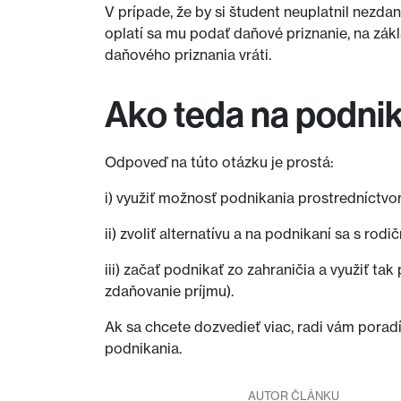
V prípade, že by si študent neuplatnil nezd
oplatí sa mu podať daňové priznanie, na zá
daňového priznania vráti.
Ako teda na podni
Odpoveď na túto otázku je prostá:
i) využiť možnosť podnikania prostredníctv
ii) zvoliť alternatívu a na podnikaní sa s r
iii) začať podnikať zo zahraničia a využiť ta
zdaňovanie príjmu).
Ak sa chcete dozvedieť viac, radi vám pora
podnikania.
AUTOR ČLÁNKU