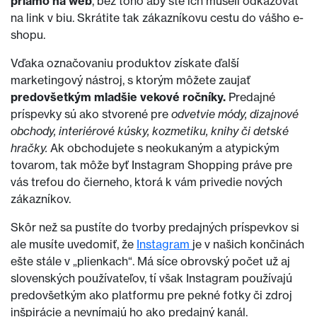
priamo na web
, bez toho aby ste ich museli odkazovať
na link v biu. Skrátite tak zákazníkovu cestu do vášho e-
shopu.
Vďaka označovaniu produktov získate ďalší
marketingový nástroj, s ktorým môžete zaujať
predovšetkým mladšie vekové ročníky.
Predajné
príspevky sú ako stvorené pre
odvetvie módy, dizajnové
obchody, interiérové kúsky, kozmetiku, knihy či detské
hračky.
Ak obchodujete s neokukaným a atypickým
tovarom, tak môže byť Instagram Shopping práve pre
vás trefou do čierneho, ktorá k vám privedie nových
zákazníkov.
Skôr než sa pustíte do tvorby predajných príspevkov si
ale musíte uvedomiť, že
Instagram
je v našich končinách
ešte stále v „plienkach“. Má síce obrovský počet už aj
slovenských používateľov, tí však Instagram používajú
predovšetkým ako platformu pre pekné fotky či zdroj
inšpirácie a nevnímajú ho ako predajný kanál.