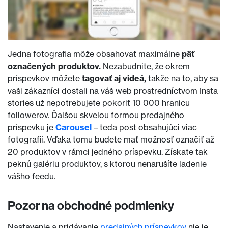
Jedna fotografia môže obsahovať maximálne
päť
označených produktov.
Nezabudnite, že okrem
príspevkov môžete
tagovať aj videá,
takže na to, aby sa
vaši zákazníci dostali na váš web prostredníctvom Insta
stories už nepotrebujete pokoriť 10 000 hranicu
followerov. Ďalšou skvelou formou predajného
príspevku je
Carousel
– teda post obsahujúci viac
fotografií. Vďaka tomu budete mať možnosť označiť až
20 produktov v rámci jedného príspevku. Získate tak
peknú galériu produktov, s ktorou nenarušíte ladenie
vášho feedu.
Pozor na obchodné podmienky
Nastavenie a pridávanie
predajných príspevkov
nie je