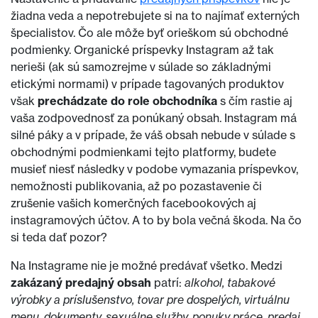
žiadna veda a nepotrebujete si na to najímať externých
špecialistov. Čo ale môže byť orieškom sú obchodné
podmienky. Organické príspevky Instagram až tak
nerieši (ak sú samozrejme v súlade so základnými
etickými normami) v prípade tagovaných produktov
však
prechádzate do role obchodníka
s čím rastie aj
vaša zodpovednosť za ponúkaný obsah. Instagram má
silné páky a v prípade, že váš obsah nebude v súlade s
obchodnými podmienkami tejto platformy, budete
musieť niesť následky v podobe vymazania príspevkov,
nemožnosti publikovania, až po pozastavenie či
zrušenie vašich komerčných facebookových aj
instagramových účtov. A to by bola večná škoda. Na čo
si teda dať pozor?
Na Instagrame nie je možné predávať všetko. Medzi
zakázaný predajný obsah
patrí:
alkohol, tabakové
výrobky a príslušenstvo, tovar pre dospelých, virtuálnu
menu, dokumenty, sexuálne služby, ponuky práce, predaj