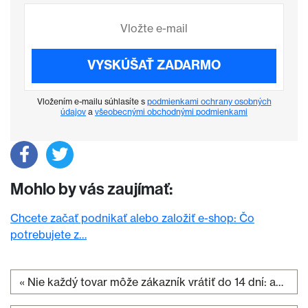
VYSKÚŠAŤ ZADARMO
Vložením e-mailu súhlasíte s
podmienkami ochrany osobných
údajov
a
všeobecnými obchodnými podmienkami
Mohlo by vás zaujímať:
Chcete začať podnikať alebo založiť e-shop: Čo
potrebujete z…
«
Nie každý tovar môže zákazník vrátiť do 14 dní: ako k tomu pristupovať v praxi?
Navigácia v článku