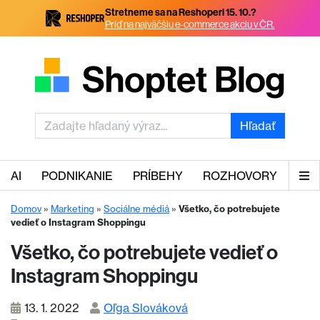
Stretneme sa na Reshoperi 15. 10.?
Príď na najväčšiu e-commerce akciu v ČR.
Hľadať
AI
PODNIKANIE
PRÍBEHY
ROZHOVORY
Domov
»
Marketing
»
Sociálne médiá
»
Všetko, čo potrebujete
vedieť o Instagram Shoppingu
Všetko, čo potrebujete vedieť o
Instagram Shoppingu
13. 1. 2022
Oľga Slováková