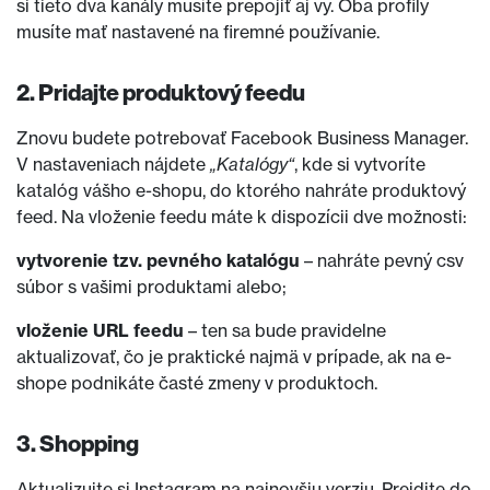
si tieto dva kanály musíte prepojiť aj vy. Oba profily
musíte mať nastavené na firemné používanie.
2. Pridajte produktový feedu
Znovu budete potrebovať Facebook Business Manager.
V nastaveniach nájdete
„Katalógy“
, kde si vytvoríte
katalóg vášho e-shopu, do ktorého nahráte produktový
feed. Na vloženie feedu máte k dispozícii dve možnosti:
vytvorenie tzv. pevného katalógu
– nahráte pevný csv
súbor s vašimi produktami alebo;
vloženie URL feedu
– ten sa bude pravidelne
aktualizovať, čo je praktické najmä v prípade, ak na e-
shope podnikáte časté zmeny v produktoch.
3. Shopping
Aktualizujte si Instagram na najnovšiu verziu. Prejdite do