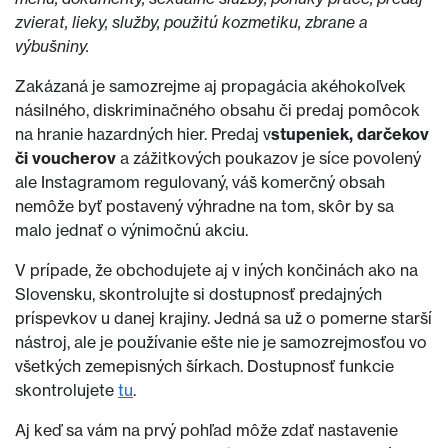
zvierat, lieky, služby, použitú kozmetiku, zbrane a
výbušniny.
Zakázaná je samozrejme aj propagácia akéhokoľvek
násilného, diskriminačného obsahu či predaj pomôcok
na hranie hazardných hier. Predaj v
stupeniek, darčekov
či voucherov
a zážitkových poukazov je síce povolený
ale Instagramom regulovaný, váš komerčný obsah
nemôže byť postavený výhradne na tom, skôr by sa
malo jednať o výnimočnú akciu.
V prípade, že obchodujete aj v iných končinách ako na
Slovensku, skontrolujte si dostupnosť predajných
príspevkov u danej krajiny. Jedná sa už o pomerne starší
nástroj, ale je používanie ešte nie je samozrejmosťou vo
všetkých zemepisných šírkach. Dostupnosť funkcie
skontrolujete
tu
.
Aj keď sa vám na prvý pohľad môže zdať nastavenie