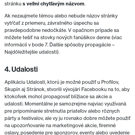
stránku
s veľmi chytľavým názvom
.
Ak nezaujmete témou alebo nebude názov stránky
vytŕčať z priemeru, závratného úspechu sa
pravdepodobne nedočkáte. V opačnom prípade sa
môžete tešiť na stovky nových fanúšikov denne (viac
informácií v bode 7. Ďalšie spôsoby propagácie –
Najdôležitejšie udalosti).
4. Udalosti
Aplikáciu Udalosti, ktorú je možné použiť u Profilov,
Skupín aj Stránok, stvorili vývojári Facebooku na to, aby
ktokoľvek mohol propagovať blížiace sa akcie a
udalosti. Momentálne je samozrejme najviac využívaná
pre pripomínanie stretnutia priateľov alebo rôznych
párty a festivalov, ale vy ju rovnako dobre môžete použiť
na upozorňovanie na marketingové akcie, firemné
oslavy, posedenie pre sponzorov, eventy alebo uvedenie