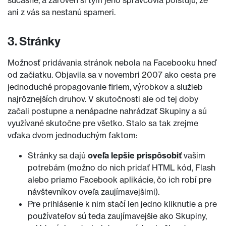
súčasne, a zároveň si tým jeho správcovia poisťujú, že
ani z vás sa nestanú spameri.
3. Stránky
Možnosť pridávania stránok nebola na Facebooku hneď
od začiatku. Objavila sa v novembri 2007 ako cesta pre
jednoduché propagovanie firiem, výrobkov a služieb
najrôznejších druhov. V skutočnosti ale od tej doby
začali postupne a nenápadne nahrádzať Skupiny a sú
využívané skutočne pre všetko. Stalo sa tak zrejme
vďaka dvom jednoduchým faktom:
Stránky sa dajú
oveľa lepšie prispôsobiť
vašim
potrebám (možno do nich pridať HTML kód, Flash
alebo priamo Facebook aplikácie, čo ich robí pre
návštevníkov oveľa zaujímavejšimi).
Pre prihlásenie k nim stačí len jedno kliknutie a pre
používateľov sú teda zaujímavejšie ako Skupiny,