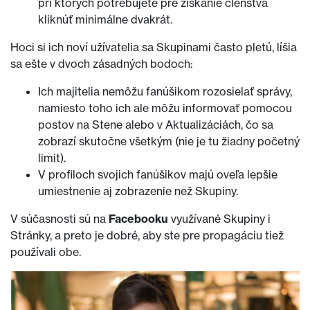
pri ktorých potrebujete pre získanie členstva
kliknúť minimálne dvakrát.
Hoci si ich noví užívatelia sa Skupinami často pletú, líšia
sa ešte v dvoch zásadných bodoch:
Ich majitelia nemôžu fanúšikom rozosielať správy,
namiesto toho ich ale môžu informovať pomocou
postov na Stene alebo v Aktualizáciách, čo sa
zobrazí skutočne všetkým (nie je tu žiadny početný
limit).
V profiloch svojich fanúšikov majú oveľa lepšie
umiestnenie aj zobrazenie než Skupiny.
V súčasnosti sú na
Facebooku
využívané Skupiny i
Stránky, a preto je dobré, aby ste pre propagáciu tiež
používali obe.