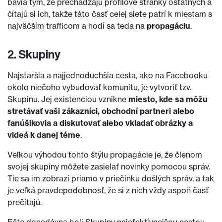
bavia tým, že prechádzajú profilové stránky ostatných a
čítajú si ich, takže táto časť celej siete patrí k miestam s
najväčším trafficom a hodí sa teda na
propagáciu
.
2. Skupiny
Najstaršia a najjednoduchšia cesta, ako na Facebooku
okolo niečoho vybudovať komunitu, je vytvoriť tzv.
Skupinu. Jej existenciou vznikne
miesto, kde sa môžu
stretávať vaši zákazníci, obchodní partneri alebo
fanúšikovia a diskutovať alebo vkladať obrázky a
videá k danej téme
.
Veľkou výhodou tohto štýlu propagácie je, že členom
svojej skupiny môžete zasielať novinky pomocou správ.
Tie sa im zobrazí priamo v priečinku došlých správ, a tak
je veľká pravdepodobnosť, že si z nich vždy aspoň časť
prečítajú.