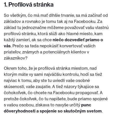
1. Profilová stránka
So všetkým, čo má mať dlhšie trvanie, sa má začínať od
základov a rovnako je tomu tak aj na Facebooku. Za
základ tu jednoznačne môžeme považovať vašu vlastnú
profilovú stránku, ktorá slúži ako hlavné miesto, kam
každý zamieri, ak sa chce
niečo dozvedieť priamo o
vás
. Prečo sa teda nepokúsiť konvertovať vašich
priateľov, známych a potenciálnych klientov v
zákazníkov?
Okrem toho, že je profilová stránka miestom, nad
ktorým máte vy sami najväčšiu kontrolu, hodí sa tiež
najviac k tomu, aby ste tu uviedli vaše osobné
skúsenosti, vaše zaujatie. A tiež názory týkajúce sa
čohokoľvek, čo chcete na Facebooku propagovať. A
pretože čokoľvek, čo tu napíšete, bude priamo spojené
s vašou osobou, získava to navyše určitý
punc
dôveryhodnosti a spojenie so skutočným svetom
.