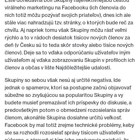
Ešte donedávna boli Skupiny najefektívnejšou cestou
virálneho marketingu na Facebooku (ich členovia do
nich totiž môžu pozývať svojich priateľov), dnes ich ale
stále viac nahradzujú tzv. stránky, o ktorých bude reč za
chvíľu. Aj napriek tomu však Skupiny môžu rásť veľmi
rýchlo a to v rádoch desiatok tisícov nových členov za
deň (v Česku sú to teda skôr stovky alebo tisíce nových
členov). Deje sa to vďaka odporúčaniu užívateľov iným
užívateľom aj vďaka zobrazovaniu Skupín v profiloch ich
členov a občas v lište Najdôležitejšie udalosti.
Skupiny so sebou však nesú aj určité negatíva. Ide
jednak o spamerov, ktorí sa postupne začnú objavovať
súbežne so zvyšujúcou sa popularitou Skupiny a vy
budete musieť premazávať ich príspevky do diskusie, a
predovšetkým potom o obmedzení rozosielania správ
členom, akonáhle Skupina dosiahne určitú veľkosť.
Facebook by mal totiž zrejme technické problémy, keby
ste sa rozhodli rozosielať správy tisícom užívateľom