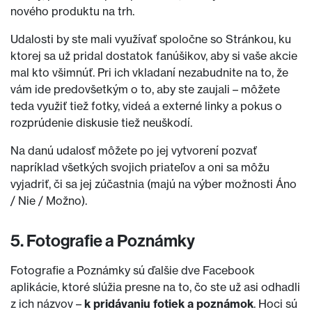
nového produktu na trh.
Udalosti by ste mali využívať spoločne so Stránkou, ku
ktorej sa už pridal dostatok fanúšikov, aby si vaše akcie
mal kto všimnúť. Pri ich vkladaní nezabudnite na to, že
vám ide predovšetkým o to, aby ste zaujali – môžete
teda využiť tiež fotky, videá a externé linky a pokus o
rozprúdenie diskusie tiež neuškodí.
Na danú udalosť môžete po jej vytvorení pozvať
napríklad všetkých svojich priateľov a oni sa môžu
vyjadriť, či sa jej zúčastnia (majú na výber možnosti Áno
/ Nie / Možno).
5. Fotografie a Poznámky
Fotografie a Poznámky sú ďalšie dve Facebook
aplikácie, ktoré slúžia presne na to, čo ste už asi odhadli
z ich názvov –
k pridávaniu fotiek a poznámok
. Hoci sú