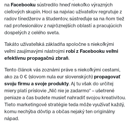
na
Facebooku
sústredilo hneď niekoľko výrazných
cieľových skupín. Hoci sa najviac užívateľov regrutuje z
radov tínedžerov a študentov, sústreďuje sa na ňom tiež
rad profesionálov z najrôznejších oblastí a pracujúcich
dospelých z celého sveta.
Takáto užívateľská základňa spoločne s niekoľkými
veľmi zaujímavými nástrojmi
robí z Facebooku veľmi
efektívnu propagačnú zbraň
.
Tento článok vás zoznámi práve s niekoľkými cestami,
ako za 0 € (slovom nula eur slovenských)
propagovať
svoju firmu a svoje produkty
. Aj tu však do určitej
miery platí príslovie „Nič nie je zadarmo“ – ušetrené
peniaze a čas budete musieť nahradiť svojou kreativitou.
Tieto marketingové stratégie teda môže využívať každý,
komu nechýba dôvtip a občas nejaký ten originálny
nápad.