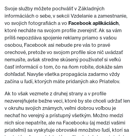
Svoje služby môžete pochváliť v Základných
informáciách o sebe, v sekcii Vzdelanie a zamestnanie,
vo svojich fotografiách a vo
Facebook aplikáciách
,
ktoré necháte na svojom profile zverejniť. Ak sa vám
príliš nepozdáva spojenie reklamy priamo s vašou
osobou, Facebook asi nebude pre vás to pravé
orechové, pretože vo svojom profile síce nič uvádzať
nemusíte, avšak stredne skúsený používateľ si veľkú
časť informácií o tom, čo na ňom robíte, dokáže sám
dohľadať. Navyše všetka propagácia zadarmo vždy
začína u ľudí, ktorých máte pridaných ako Priateľov.
Ak to však vezmete z druhej strany a v profile
nezverejňujete bežne veci, ktoré by ste chceli udržať len
v okruhu svojich známych, veľmi dobrou voľbou je
nechať ho verejný a prístupný všetkým. Možno medzi
nich síce nepatríte, ale na Facebooku (aj medzi vašimi
priateľmi) sa vyskytuje obrovské množstvo ľudí, ktorí sa