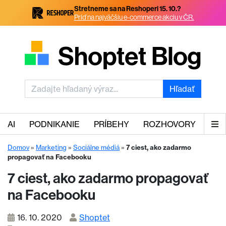
Stretneme sa na Reshoperi 15. 10.?
Príď na najväčšiu e-commerce akciu v ČR.
Hľadať
AI
PODNIKANIE
PRÍBEHY
ROZHOVORY
Domov
»
Marketing
»
Sociálne médiá
»
7 ciest, ako zadarmo
propagovať na Facebooku
7 ciest, ako zadarmo propagovať
na Facebooku
16. 10. 2020
Shoptet