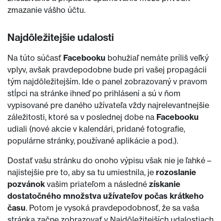
zmazanie vášho účtu.
Najdôležitejšie udalosti
Na túto súčasť
Facebooku
bohužiaľ nemáte príliš veľký
vplyv, avšak pravdepodobne bude pri vašej propagácii
tým najdôležitejším. Ide o panel zobrazovaný v pravom
stĺpci na stránke ihneď po prihlásení a sú v ňom
vypisované pre daného užívateľa vždy najrelevantnejšie
záležitosti, ktoré sa v poslednej dobe na
Facebooku
udiali (nové akcie v kalendári, pridané fotografie,
populárne stránky, používané aplikácie a pod.).
Dostať vašu stránku do onoho výpisu však nie je ľahké –
najistejšie pre to, aby sa tu umiestnila, je
rozoslanie
pozvánok
vašim priateľom a následné
získanie
dostatočného množstva užívateľov počas krátkeho
času
. Potom je vysoká pravdepodobnosť, že sa vaša
stránka začne zobrazovať v Najdôležitejších udalostiach