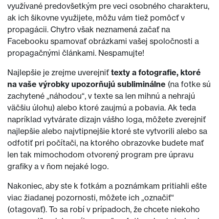
využívané predovšetkým pre veci osobného charakteru,
ak ich šikovne využijete, môžu vám tiež pomôcť v
propagácii. Chytro však neznamená začať na
Facebooku spamovať obrázkami vašej spoločnosti a
propagačnými článkami. Nespamujte!
Najlepšie je zrejme uverejniť
texty a fotografie, ktoré
na vaše výrobky upozorňujú subliminálne
(na fotke sú
zachytené „náhodou“, v texte sa len mihnú a nehrajú
väčšiu úlohu) alebo ktoré zaujmú a pobavia. Ak teda
napríklad vytvárate dizajn vášho loga, môžete zverejniť
najlepšie alebo najvtipnejšie ktoré ste vytvorili alebo sa
odfotiť pri počítači, na ktorého obrazovke budete mať
len tak mimochodom otvorený program pre úpravu
grafiky a v ňom nejaké logo.
Nakoniec, aby ste k fotkám a poznámkam pritiahli ešte
viac žiadanej pozornosti, môžete ich „označiť“
(otagovať). To sa robí v prípadoch, že chcete niekoho