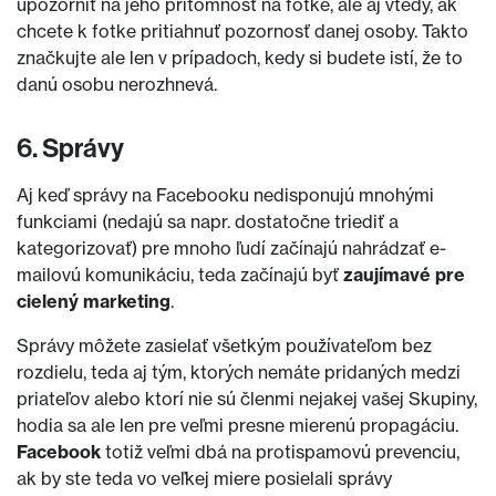
upozorniť na jeho prítomnosť na fotke, ale aj vtedy, ak
chcete k fotke pritiahnuť pozornosť danej osoby. Takto
značkujte ale len v prípadoch, kedy si budete istí, že to
danú osobu nerozhnevá.
6. Správy
Aj keď správy na Facebooku nedisponujú mnohými
funkciami (nedajú sa napr. dostatočne triediť a
kategorizovať) pre mnoho ľudí začínajú nahrádzať e-
mailovú komunikáciu, teda začínajú byť
zaujímavé pre
cielený marketing
.
Správy môžete zasielať všetkým používateľom bez
rozdielu, teda aj tým, ktorých nemáte pridaných medzi
priateľov alebo ktorí nie sú členmi nejakej vašej Skupiny,
hodia sa ale len pre veľmi presne mierenú propagáciu.
Facebook
totiž veľmi dbá na protispamovú prevenciu,
ak by ste teda vo veľkej miere posielali správy