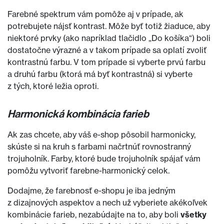
Farebné spektrum vám pomôže aj v prípade, ak
potrebujete nájsť kontrast. Môže byť totiž žiaduce, aby
niektoré prvky (ako napríklad tlačidlo „Do košíka“) boli
dostatočne výrazné a v takom prípade sa oplatí zvoliť
kontrastnú farbu. V tom prípade si vyberte prvú farbu
a druhú farbu (ktorá má byť kontrastná) si vyberte
z tých, ktoré ležia oproti.
Harmonická kombinácia farieb
Ak zas chcete, aby váš e-shop pôsobil harmonicky,
skúste si na kruh s farbami načrtnúť rovnostranný
trojuholník. Farby, ktoré bude trojuholník spájať vám
pomôžu vytvoriť farebne-harmonický celok.
Dodajme, že farebnosť e-shopu je iba jedným
z dizajnových aspektov a nech už vyberiete akékoľvek
kombinácie farieb, nezabúdajte na to, aby boli
všetky