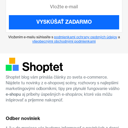
VYSKÚŠAŤ ZADARMO
Vložením e-mailu súhlasíte s
podmienkami ochrany osobných údajov
a
všeobecnými obchodnými podmienkami
Shoptet blog vám prináša články zo sveta e-commerce.
Nájdete tu novinky z e-shopovej scény, rozhovory s najlepšími
marketingovými odborníkmi, tipy pre plynulé fungovanie vášho
e-shopu
aj príbehy úspešných e-shopárov, ktoré vás môžu
inšpirovať a príjemne nakopnúť.
Odber noviniek
1-2 × do mesiaca vás budeme informovať o novinkách z danej