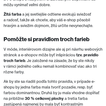
môžu vynímať veľmi dobre.
Žltá farba
a jej svetlejšie odtiene evokujú sviežosť
a radosť, takže ak chcete, aby váš e-shop pôsobil
hravým a sviežim dojmom, žltú určite nevynechajte.
Pomôžte si pravidlom troch farieb
V móde, interiérovom dizajne ale aj pri návrhu webových
stránok a e-shopov môže byť inšpiráciou
tzv. pravidlo
troch farieb
. Je založené na zásade, že by ste nikdy
v rámci jedného celku nemali kombinovať viac ako tri
rôzne farby.
Ak by ste sa riadili podľa tohto pravidla, v prípade e-
shopu by jedna farba mala tvoriť pozadie, resp. byť
farbou dominantnou. Druhá by ju mala vhodne dopĺňať
na približne
30 % celkovej plochy
a tretia farba
zastúpená najmenej by mala byť kontrastným