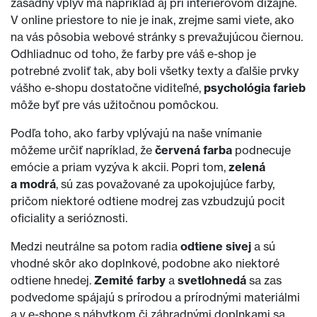
zásadný vplyv má napríklad aj pri interiérovom dizajne.
V online priestore to nie je inak, zrejme sami viete, ako
na vás pôsobia webové stránky s prevažujúcou čiernou.
Odhliadnuc od toho, že farby pre váš e-shop je
potrebné zvoliť tak, aby boli všetky texty a ďalšie prvky
vášho e-shopu dostatočne viditeľné,
psychológia farieb
môže byť pre vás užitočnou pomôckou.
Podľa toho, ako farby vplývajú na naše vnímanie
môžeme určiť napríklad, že
červená farba
podnecuje
emócie a priam vyzýva k akcii. Popri tom,
zelená
a modrá
, sú zas považované za upokojujúce farby,
pričom niektoré odtiene modrej zas vzbudzujú pocit
oficiality a serióznosti.
Medzi neutrálne sa potom radia
odtiene sivej
a sú
vhodné skôr ako doplnkové, podobne ako niektoré
odtiene hnedej.
Zemité farby
a
svetlohnedá
sa zas
podvedome spájajú s prírodou a prírodnými materiálmi
a v e-shope s nábytkom či záhradnými doplnkami sa