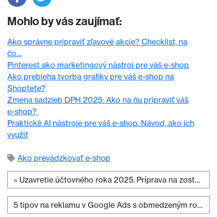
Mohlo by vás zaujímať:
Ako správne pripraviť zľavové akcie? Checklist, na
čo…
Pinterest ako marketingový nástroj pre váš e-shop
Ako prebieha tvorba grafiky pre váš e-shop na
Shoptete?
Zmena sadzieb DPH 2025: Ako na ňu pripraviť váš
e-shop?
Praktické AI nástroje pre váš e-shop. Návod, ako ich
využiť
Ako prevádzkovať e-shop
«
Uzavretie účtovného roka 2025. Príprava na zostavenie účtovnej závierky
Navigácia v článku
5 tipov na reklamu v Google Ads s obmedzeným rozpočtom