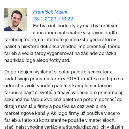
František Malina
23. 1. 2023 o 13:22
Farby a ich hodnoty by mali byť určitým
spôsobom matematicky správne podľa
farebnej teórie, na internete je množsto generátorov
paliet a niektoré dokonca vhodne implementujú teóriu
farieb a vedia farby vygenerovať na základe obrázka,
napríklad loga alebo fotky atď.
Doporučujem vyhľadať si color palette generator a
zadať svoju primárnu farbu v RGB formáte a od tejto sa
odraziť a zvoliť vhodnú paletu s komplementárnou
farbou a nájsť si svetlú a tmavú variáciu pre primárnu aj
sekundárnu farbu. Zvolená paleta sa potom poznačí do
dizajn manuálu firmy a používa sa cez web a iné
marketingové kanály. Ak logo firmy už používa viacero
farieb a tieto sú konzistentne použité v materiáloch,
stačí nájsť vhodné variácie a štandardizovať ich v dizajn