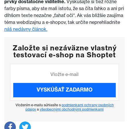
prvky dostatočne viditeľné.
Vyskúšajte si tiež rôzne
farby písma, aby ste mali istotu, že sa číta ľahko a ani pri
dlhšom texte nezačne „ťahať oči“. Ak vás bližšie zaujíma
téma webdizajnu a e-shopov, tak určite neprehliadnite
náš nedávny článok.
Založte si nezáväzne vlastný
testovací e-shop na Shoptet
VYSKÚŠAŤ ZADARMO
Vložením e-mailu súhlasíte s
podmienkami ochrany osobných
údajov
a
všeobecnými obchodnými podmienkami