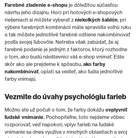
Farebné zladenie e-shopu
je dôležitou súčasťou
návrhu jeho dizajnu. Hoci pri hotových e-shopových
riešeniach si môžete vyberať z
niekoľkých šablón
, pri
výbere farebných kombinácií máte spravidla voľnú ruku
a tak môžete jednotlivé farebné odtiene nakombinovať
podľa svojej ľubovôle. Netreba však zabúdať, že aj
farebné podanie je jedným z faktorov, ktorý rozhodne
o tom, ako budú návštevníci váš e-shop vnímať. Ešte
skôr ako ale prejdeme k spôsobu,
ako farby
nakombinovať
, oplatí sa vedieť, ako ľudia jednotlivé
farby vnímajú.
Vezmite do úvahy psychológiu farieb
Možno ste už počuli o tom, že farby dokážu
ovplyvniť
ľudské vnímanie.
Pochopiteľne, toto nejdeme vôbec
rozporovať, veď napokon, vplyv farieb na ľudské
vnímanie sa dnes využíva v mnohých oblastiach a svoj