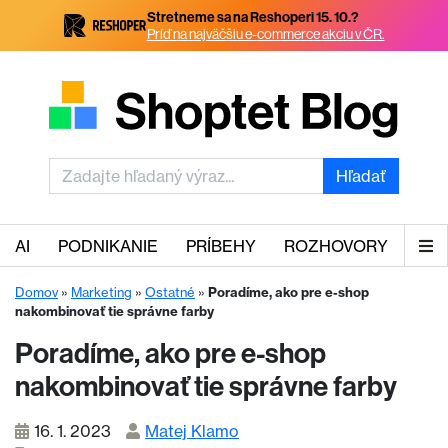
Stretneme sa na Reshoperi 15. 10.?
Príď na najväčšiu e-commerce akciu v ČR.
Hľadať
AI
PODNIKANIE
PRÍBEHY
ROZHOVORY
Domov
»
Marketing
»
Ostatné
»
Poradíme, ako pre e-shop
nakombinovať tie správne farby
Poradíme, ako pre e-shop
nakombinovať tie správne farby
16. 1. 2023
Matej Klamo