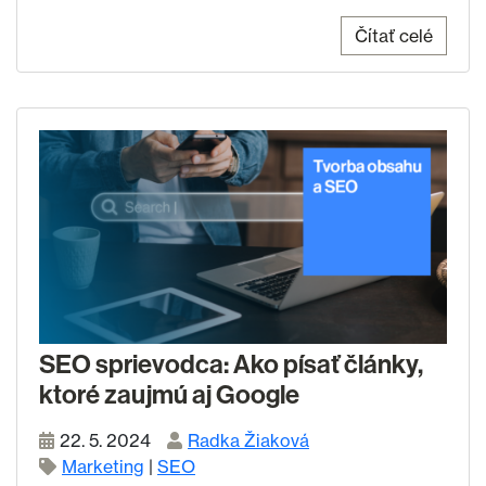
Čítať celé
SEO sprievodca: Ako písať články,
ktoré zaujmú aj Google
22. 5. 2024
Radka Žiaková
Marketing
|
SEO