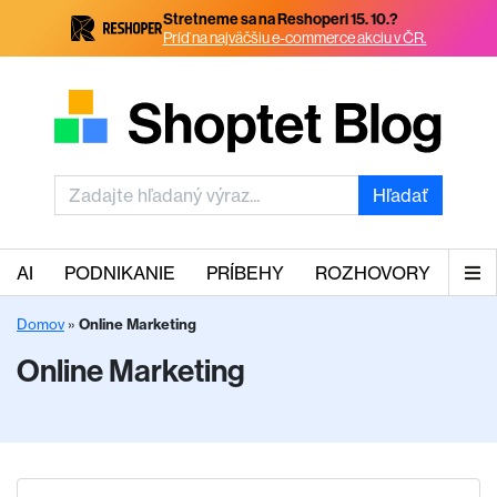
Stretneme sa na Reshoperi 15. 10.?
Príď na najväčšiu e-commerce akciu v ČR.
Hľadať
AI
PODNIKANIE
PRÍBEHY
ROZHOVORY
Domov
»
Online Marketing
Online Marketing