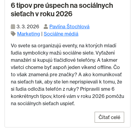
6 tipov pre úspech na sociálnych
sieťach v roku 2026
3. 3. 2026
Pavlína Štochlová
Marketing
|
Sociálne médiá
Vo svete sa organizujú eventy, na ktorých mladí
ľudia symbolicky mažú sociálne siete. Vyťažení
manažéri si kupujú tlačidlové telefóny. A takmer
všetci chceme byť aspoň jeden víkend offline. Čo
to však znamená pre značky? A ako komunikovať
na sieťach tak, aby ste len neprispievali k tomu, že
si ľudia odložia telefón z ruky? Pripravili sme 6
konkrétnych tipov, ktoré vám v roku 2026 pomôžu
na sociálnych sieťach uspieť.
Čítať celé