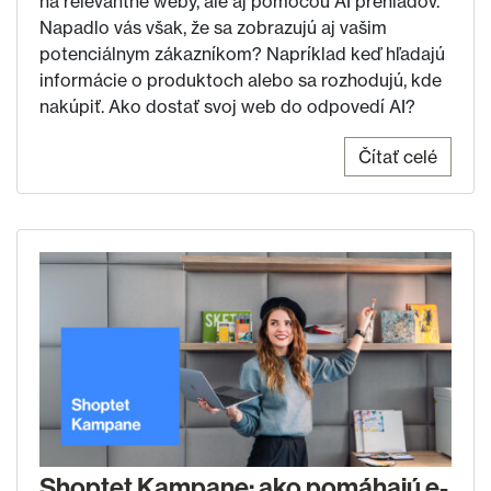
na relevantné weby, ale aj pomocou AI prehľadov.
Napadlo vás však, že sa zobrazujú aj vašim
potenciálnym zákazníkom? Napríklad keď hľadajú
informácie o produktoch alebo sa rozhodujú, kde
nakúpiť. Ako dostať svoj web do odpovedí AI?
Čítať celé
Shoptet Kampane: ako pomáhajú e-