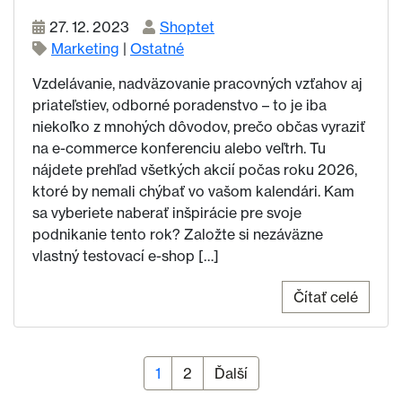
27. 12. 2023
Shoptet
Marketing
|
Ostatné
Vzdelávanie, nadväzovanie pracovných vzťahov aj
priateľstiev, odborné poradenstvo – to je iba
niekoľko z mnohých dôvodov, prečo občas vyraziť
na e-commerce konferenciu alebo veľtrh. Tu
nájdete prehľad všetkých akcií počas roku 2026,
ktoré by nemali chýbať vo vašom kalendári. Kam
sa vyberiete naberať inšpirácie pre svoje
podnikanie tento rok? Založte si nezáväzne
vlastný testovací e-shop […]
Čítať celé
Stránka
1
Stránka
2
Ďalší
Stránkovanie príspevkov