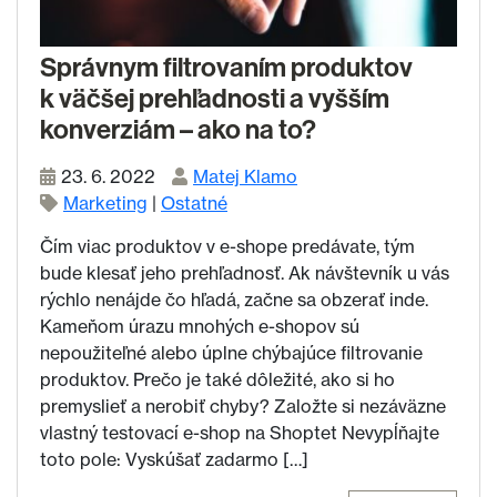
Správnym filtrovaním produktov
k väčšej prehľadnosti a vyšším
konverziám – ako na to?
23. 6. 2022
Matej Klamo
Marketing
|
Ostatné
Čím viac produktov v e-shope predávate, tým
bude klesať jeho prehľadnosť. Ak návštevník u vás
rýchlo nenájde čo hľadá, začne sa obzerať inde.
Kameňom úrazu mnohých e-shopov sú
nepoužiteľné alebo úplne chýbajúce filtrovanie
produktov. Prečo je také dôležité, ako si ho
premyslieť a nerobiť chyby? Založte si nezáväzne
vlastný testovací e-shop na Shoptet Nevypĺňajte
toto pole: Vyskúšať zadarmo […]