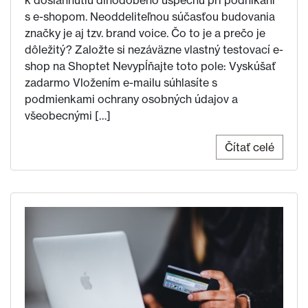
k dosiahnutiu dlhodobého úspechu pri podnikaní
s e-shopom. Neoddeliteľnou súčasťou budovania
značky je aj tzv. brand voice. Čo to je a prečo je
dôležitý? Založte si nezáväzne vlastný testovací e-
shop na Shoptet Nevypĺňajte toto pole: Vyskúšať
zadarmo Vložením e-mailu súhlasíte s
podmienkami ochrany osobných údajov a
všeobecnými […]
Čítať celé