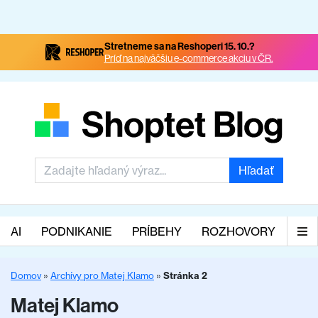
Stretneme sa na Reshoperi 15. 10.?
Príď na najväčšiu e-commerce akciu v ČR.
Hľadať
AI
PODNIKANIE
PRÍBEHY
ROZHOVORY
Domov
»
Archívy pro Matej Klamo
»
Stránka 2
Matej Klamo