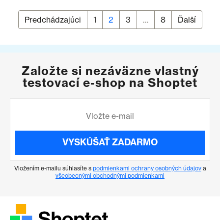
Predchádzajúci
Stránka
1
Stránka
2
Stránka
3
…
Stránka
8
Ďalší
Stránkovanie príspevkov
Založte si nezáväzne vlastný
testovací e-shop na Shoptet
VYSKÚŠAŤ ZADARMO
Vložením e-mailu súhlasíte s
podmienkami ochrany osobných údajov
a
všeobecnými obchodnými podmienkami