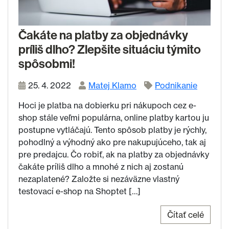
Čakáte na platby za objednávky
príliš dlho? Zlepšite situáciu týmito
spôsobmi!
25. 4. 2022
Matej Klamo
Podnikanie
Hoci je platba na dobierku pri nákupoch cez e-
shop stále veľmi populárna, online platby kartou ju
postupne vytláčajú. Tento spôsob platby je rýchly,
pohodlný a výhodný ako pre nakupujúceho, tak aj
pre predajcu. Čo robiť, ak na platby za objednávky
čakáte príliš dlho a mnohé z nich aj zostanú
nezaplatené? Založte si nezáväzne vlastný
testovací e-shop na Shoptet […]
Čítať celé