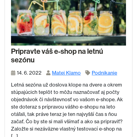
Pripravte váš e-shop na letnú
sezónu
14. 6. 2022
Matej Klamo
Podnikanie
Letná sezóna už doslova klope na dvere a okrem
stúpajúcich teplôt to môžu naznačovať aj počty
objednávok či návštevnosť vo vašom e-shope. Ak
ste doteraz s prípravou vášho e-shopu na leto
otáľali, tak práve teraz je ten najvyšší čas s ňou
začať. Čo by ste si mali všímať a ako sa pripraviť?
Založte si nezáväzne vlastný testovací e-shop na
[…]