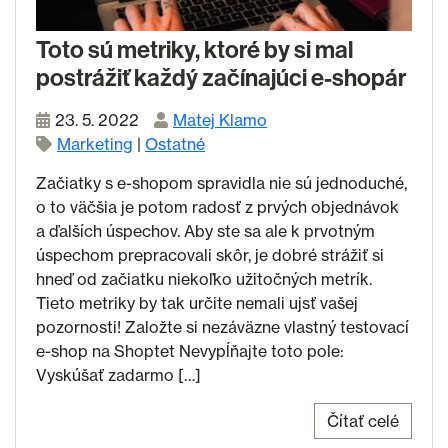
Toto sú metriky, ktoré by si mal
postrážiť každý začínajúci e-shopár
23. 5. 2022
Matej Klamo
Marketing
|
Ostatné
Začiatky s e-shopom spravidla nie sú jednoduché,
o to väčšia je potom radosť z prvých objednávok
a ďalších úspechov. Aby ste sa ale k prvotným
úspechom prepracovali skôr, je dobré strážiť si
hneď od začiatku niekoľko užitočných metrík.
Tieto metriky by tak určite nemali ujsť vašej
pozornosti! Založte si nezáväzne vlastný testovací
e-shop na Shoptet Nevypĺňajte toto pole:
Vyskúšať zadarmo […]
Čítať celé